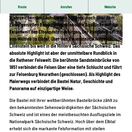
Route
Anrufen
Website
Die Bastei und die historische Basteibrücke sind das
Wahrzeichen der Sächsischen Schweiz. Hoch über dem
© Sebastian Rose, TMGS |
CC-BY-SA
© Ines Nebelung, TMGS |
CC-BY-SA
Elbtal genießen Besucher spektakuläre Ausblicke auf die
Felsenwelt des Elbsandsteingebirges. Der Rundblick reicht
von Wehlen im Elbtal, über den Rauenstein, Königstein,
Lilienstein bis weit in die Hintere Sächsische Schweiz. Das
© Dennis Stratmann, TMGS |
CC-BY-SA
absolute Highlight ist aber der unmittelbare Rundblick in
die Rathener Felswelt. Die berühmte Sandsteinbrücke von
1851 verbindet die Felsen über eine tiefe Schlucht und führt
zur Felsenburg Neurathen (geschlossen). Als Highlight des
Malerwegs verbindet die Bastei Natur, Geschichte und
Panorama auf einzigartige Weise.
Die Bastei mit ihrer weltberühmten Basteibrücke zählt zu
den bekanntesten Sehenswürdigkeiten der Sächsischen
Schweiz und ist eines der meistbesuchten Ausflugsziele im
Nationalpark Sächsische Schweiz. Hoch über dem Elbtal
erhebt sich die markante Felsformation mit steilen