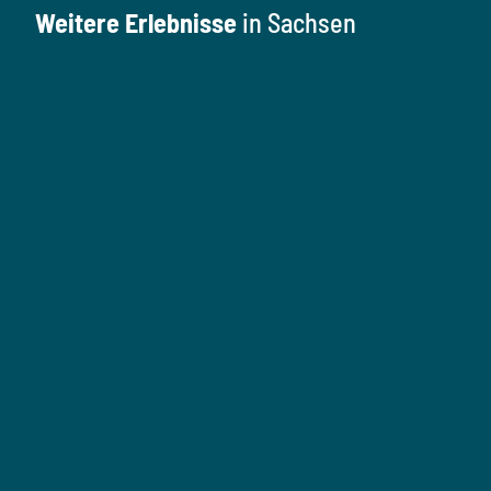
Weitere Erlebnisse
in Sachsen
K
u
l
M