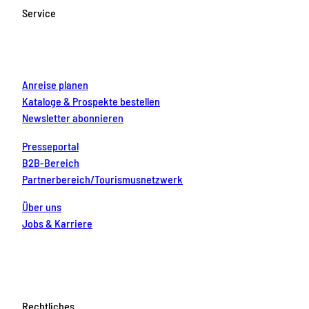
o
g
b
r
d
Service
o
r
e
e
i
k
a
s
n
m
t
Anreise planen
Kataloge & Prospekte bestellen
Newsletter abonnieren
Presseportal
B2B-Bereich
Partnerbereich/Tourismusnetzwerk
Über uns
Jobs & Karriere
Rechtliches