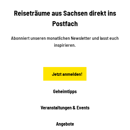
r
S
n
Reiseträume aus Sachsen direkt ins
d
t
e
a
Postfach
K
d
l
e
t
i
Abonniert unseren monatlichen Newsletter und lasst euch
s
n
inspirieren.
c
s
t
h
ä
ö
d
n
t
Jetzt anmelden!
e
h
e
i
Geheimtipps
t
e
Veranstaltungen & Events
n
Angebote