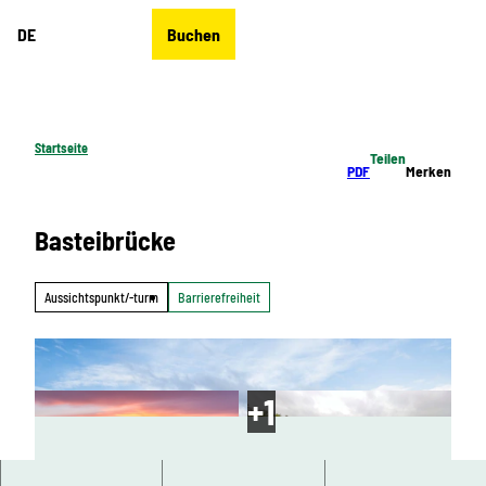
Z
DE
Buchen
u
Merkzettel
Suche
Menü
m
I
n
h
Startseite
Teilen
a
PDF
Merken
l
t
Basteibrücke
Aussichtspunkt/-turm
Barrierefreiheit