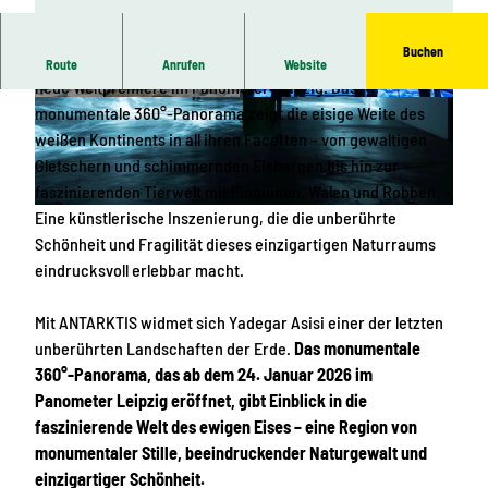
Buchen
Ende Januar 2026 feiert Yadegar Asisi mit ANTARKTIS eine
Route
Anrufen
Website
neue Weltpremiere im Panometer Leipzig. Das
© Panometer Leipzig, Yadegar Asisi
© Asisi, Foto Tom Schulze Leipzig
monumentale 360°-Panorama zeigt die eisige Weite des
weißen Kontinents in all ihren Facetten – von gewaltigen
Gletschern und schimmernden Eisbergen bis hin zur
faszinierenden Tierwelt mit Pinguinen, Walen und Robben.
Eine künstlerische Inszenierung, die die unberührte
© Panometer Leipzig, Yadegar Asisi
Schönheit und Fragilität dieses einzigartigen Naturraums
eindrucksvoll erlebbar macht.
Mit ANTARKTIS widmet sich Yadegar Asisi einer der letzten
unberührten Landschaften der Erde.
Das monumentale
360°-Panorama, das ab dem 24. Januar 2026 im
Panometer Leipzig eröffnet, gibt Einblick in die
faszinierende Welt des ewigen Eises – eine Region von
monumentaler Stille, beeindruckender Naturgewalt und
einzigartiger Schönheit.