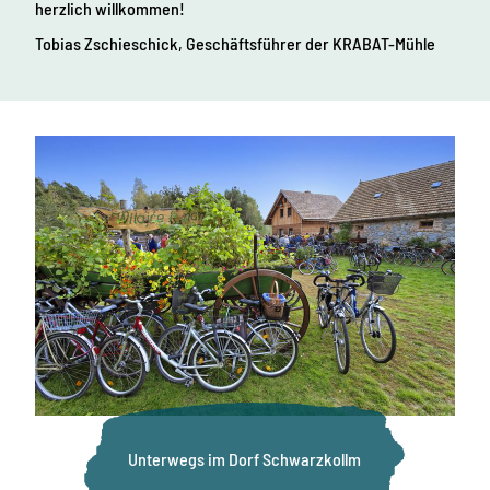
herzlich willkommen!
r
b
Tobias Zschieschick, Geschäftsführer der KRABAT-Mühle
i
s
c
h
e
T
r
a
d
i
t
i
o
n
e
n
Unterwegs im Dorf Schwarzkollm