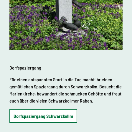
euch
dem 
Keks
"Juri
Ansc
Butt
Trau
Zu
Dorfspaziergang
Für einen entspannten Start in die Tag macht ihr einen
gemütlichen Spaziergang durch Schwarzkollm. Besucht die
Marienkirche, bewundert die schmucken Gehöfte und freut
euch über die vielen Schwarzkollmer Raben.
Dorfspaziergang Schwarzkollm