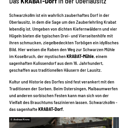
Das
KRABAT-Dorf
in der Oberlausitz
Schwarzkollm ist ein wahrlich zauberhaftes Dorf in der
Oberlausitz, in dem die Sage um den Zauberlehrling Krabat
lebendig ist. Umgeben von dichten Kiefernwäldern und vier
Hügeln bieten die typischen Drei- und Vierseitenhöfe mit
ihren schmucken, ziegelbedeckten Torbögen ein idyllisches
Bild. Hier weisen die Raben den Weg zur Schwarzen Mühle
im Koselbruch, der mystischen
KRABAT-Mühle
, einem
sagenhaften Kulissendorf aus dem 16. Jahrhundert,
geschaffen aus traditionellen Häusern der Lausitz.
Kultur und Historie des Dorfes sind fest verankert mit den
Traditionen der Sorben. Beim Ostersingen, Maibaumwerfen
und anderen sorbischen Festen kann man sich von der
Vielfalt des Brauchtums faszinieren lassen. Schwarzkollm -
das sagenhafte
KRABAT-Dorf
.
© Andreas Krone