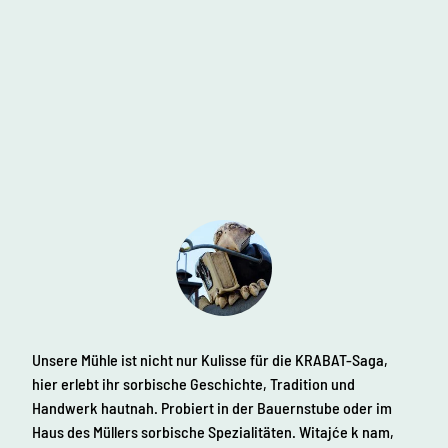
f
c
h
d
t
e
e
V
m
n
e
M
r
M
ü
a
a
g
h
n
i
l
s
s
e
c
t
h
n
a
e
g
l
E
e
v
t
e
l
u
n
ä
n
t
n
s
g
Unsere Mühle ist nicht nur Kulisse für die KRABAT-Saga,
u
d
e
hier erlebt ihr sorbische Geschichte, Tradition und
n
e
n
d
Handwerk hautnah. Probiert in der Bauernstube oder im
s
Haus des Müllers sorbische Spezialitäten. Witajće k nam,
o