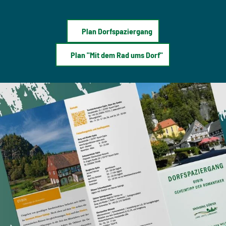
n
t
t
z
d
Plan Dorfspaziergang
e
c
k
Plan "Mit dem Rad ums Dorf"
e
n
!