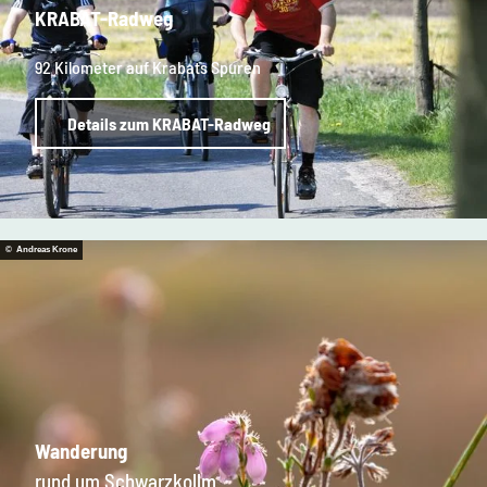
KRABAT-Radweg
92 Kilometer auf Krabats Spuren
Details zum KRABAT-Radweg
© Andreas Krone
Wanderung
rund um Schwarzkollm