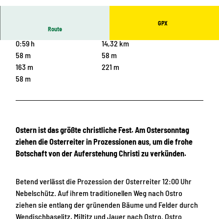
© Rafael Ledschbor, Das Landschaftswunderla
nd Oberlausitz |
CC-BY
GPX
Route
0:59 h
14,32 km
58 m
58 m
163 m
221 m
58 m
Ostern ist das größte christliche Fest. Am Ostersonntag
ziehen die Osterreiter in Prozessionen aus, um die frohe
Botschaft von der Auferstehung Christi zu verkünden.
Betend verlässt die Prozession der Osterreiter 12:00 Uhr
Nebelschütz. Auf ihrem traditionellen Weg nach Ostro
ziehen sie entlang der grünenden Bäume und Felder durch
Wendischbaselitz, Miltitz und Jauer nach Ostro. Ostro