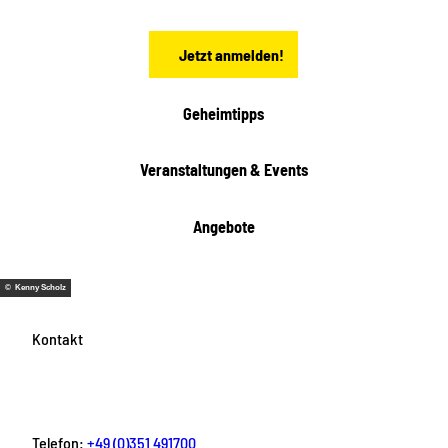
e
n
Jetzt anmelden!
Geheimtipps
Veranstaltungen & Events
Angebote
© Kenny Scholz
Kontakt
Telefon:
+49 (0)351 491700