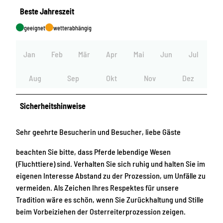
Beste Jahreszeit
geeignet
wetterabhängig
Jan
Feb
Mär
Apr
Mai
Jun
Jul
Aug
Sep
Okt
Nov
Dez
Sicherheitshinweise
Sehr geehrte Besucherin und Besucher, liebe Gäste
beachten Sie bitte, dass Pferde lebendige Wesen
(Fluchttiere) sind. Verhalten Sie sich ruhig und halten Sie im
eigenen Interesse Abstand zu der Prozession, um Unfälle zu
vermeiden. Als Zeichen Ihres Respektes für unsere
Tradition wäre es schön, wenn Sie Zurückhaltung und Stille
beim Vorbeiziehen der Osterreiterprozession zeigen.