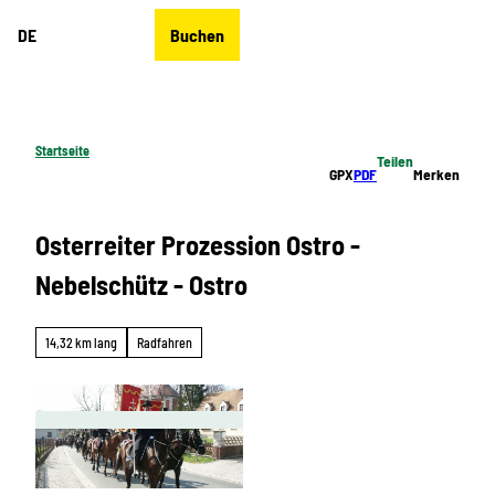
Z
DE
Buchen
u
Merkzettel
Suche
Menü
m
I
n
h
Startseite
Teilen
a
GPX
PDF
Merken
l
t
Osterreiter Prozession Ostro -
Nebelschütz - Ostro
14,32 km lang
Radfahren