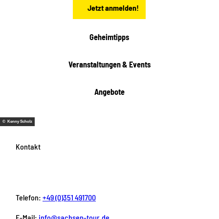
Jetzt anmelden!
e
h
e
i
Geheimtipps
t
e
Veranstaltungen & Events
n
Angebote
© Kenny Scholz
Kontakt
Telefon:
+49 (0)351 491700
E-Mail:
info@sachsen-tour.de