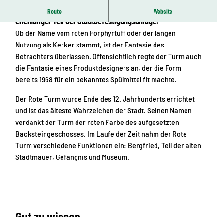
Das älteste noch erhaltene Bauwerk der Stadt und ein
Route
Website
ehemaliger Teil der Stadtbefestigungsanlage.
Ob der Name vom roten Porphyrtuff oder der langen
Nutzung als Kerker stammt, ist der Fantasie des
Betrachters überlassen. Offensichtlich regte der Turm auch
die Fantasie eines Produktdesigners an, der die Form
bereits 1968 für ein bekanntes Spülmittel fit machte.
Der Rote Turm wurde Ende des 12. Jahrhunderts errichtet
und ist das älteste Wahrzeichen der Stadt. Seinen Namen
verdankt der Turm der roten Farbe des aufgesetzten
Backsteingeschosses. Im Laufe der Zeit nahm der Rote
Turm verschiedene Funktionen ein: Bergfried, Teil der alten
Stadtmauer, Gefängnis und Museum.
Gut zu wissen