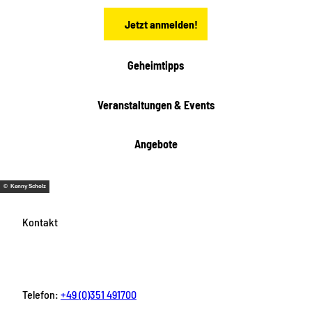
n
Jetzt anmelden!
Geheimtipps
Veranstaltungen & Events
Angebote
© Kenny Scholz
Kontakt
Telefon:
+49 (0)351 491700