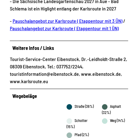
- Die Sächsische Landesgartenschau 2027 in Aue - Bad
Schlema ist ein Higlight entlang der Karlsroute in 2027
-
Pauschalangebot zur Karlsroute ( Etappentour mit 3 ÜN)
/
Pauschalangebot zur Karlsroute ( Etappentour mit 1 ÜN)
Weitere Infos / Links
Tourist-Service-Center Eibenstock, Dr.-Leidholdt-Straße 2,
08309 Eibenstock, Tel.: 037752/2244,
touristinformation@eibenstock.de, www.eibenstock.de,
www.karlsroute.eu
Wegebeläge
Straße (36%)
Asphalt
(32%)
Schotter
Weg (14%)
(15%)
Pfad (2%)