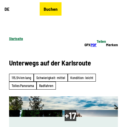
Z
DE
Buchen
u
Merkzettel
Suche
Menü
m
I
n
h
Startseite
Teilen
a
GPX
PDF
Merken
l
t
Unterwegs auf der Karlsroute
115,54 km lang
Schwierigkeit: mittel
Kondition: leicht
Tolles Panorama
Radfahren