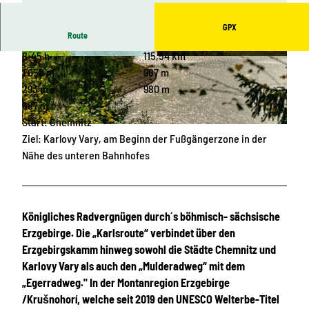
GPX
Route
8:45 h
115,54 km
© Tourismusverband Erzgebirge e.V. | KI-opti
© Fouad-Vollmer Werbeagentur, Kurgesellscha
miert
ft Schlema mbH |
CC-BY-ND
1.050 m
967 m
293 m
980 m
687 m
Start: Chemnitz
© Thomas Müller, Erlebnisheimat Erzgebirge
Ziel: Karlovy Vary, am Beginn der Fußgängerzone in der
Nähe des unteren Bahnhofes
Königliches Radvergnügen durch´s böhmisch- sächsische
Erzgebirge. Die „Karlsroute“ verbindet über den
Erzgebirgskamm hinweg sowohl die Städte Chemnitz und
Karlovy Vary als auch den „Mulderadweg“ mit dem
„Egerradweg." In der Montanregion Erzgebirge
/Krušnohorí, welche seit 2019 den UNESCO Welterbe-Titel