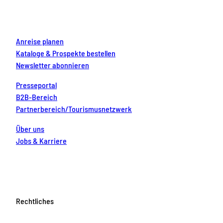
n
k
a
s
n
r
m
t
e
s
Anreise planen
s
Kataloge & Prospekte bestellen
e
Newsletter abonnieren
n
Presseportal
B2B-Bereich
Partnerbereich/Tourismusnetzwerk
Über uns
Jobs & Karriere
Rechtliches