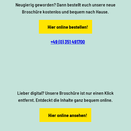
y
Neugierig geworden? Dann bestellt euch unsere neue
m
Broschüre kostenlos und bequem nach Hause.
b
Hier online bestellen!
o
+49 (0) 351 491700
l
E
i
S
n
y
Lieber digital? Unsere Broschüre ist nur einen Klick
k
m
entfernt. Entdeckt die Inhalte ganz bequem online.
a
b
Hier online ansehen!
u
o