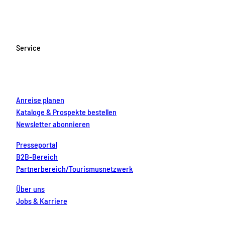
c
s
u
n
n
e
t
T
t
k
b
a
u
e
e
o
g
b
r
d
Service
o
r
e
e
i
k
a
s
n
m
t
Anreise planen
Kataloge & Prospekte bestellen
Newsletter abonnieren
Presseportal
B2B-Bereich
Partnerbereich/Tourismusnetzwerk
Über uns
Jobs & Karriere