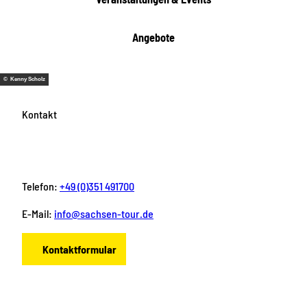
n
Angebote
© Kenny Scholz
Kontakt
Telefon:
+49 (0)351 491700
E-Mail:
info@sachsen-tour.de
Kontaktformular
F
I
Y
P
L
a
n
o
i
i