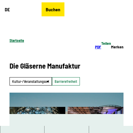
Z
DE
Buchen
u
Merkzettel
Suche
Menü
m
I
n
h
Startseite
Teilen
a
PDF
Merken
l
t
Die Gläserne Manufaktur
Kultur-/Veranstaltungsort
Barrierefreiheit