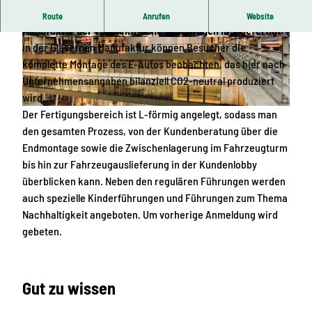
Mitten im Herzen von Dresden wird in der Gläsernen
Route
Anrufen
Website
Manufaktur der vollelektrische Volkswagen ID.3 gefertigt.
© Frank Exß
© DIE GLÄSERNE MANUFAKTUR
In der Gläsernen Manufaktur können Besucher die
komplette Montage des E-Autos beobachten, das hier nach
Unternehmensangaben bilanziell CO2-neutral produziert
wird.
Der Fertigungsbereich ist L-förmig angelegt, sodass man
© DIE GLÄSERNE MANUFAKTUR
den gesamten Prozess, von der Kundenberatung über die
Endmontage sowie die Zwischenlagerung im Fahrzeugturm
bis hin zur Fahrzeugauslieferung in der Kundenlobby
überblicken kann. Neben den regulären Führungen werden
auch spezielle Kinderführungen und Führungen zum Thema
Nachhaltigkeit angeboten. Um vorherige Anmeldung wird
gebeten.
Gut zu wissen