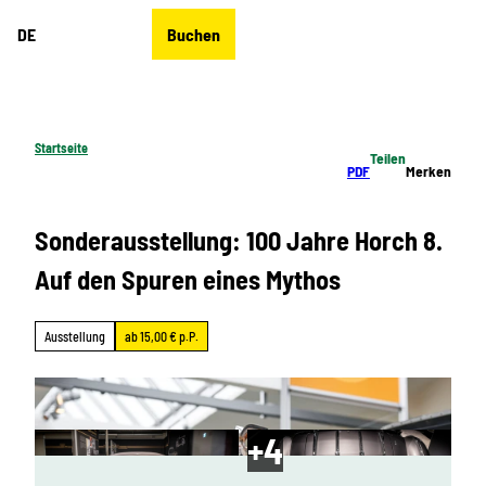
Z
DE
Buchen
u
Merkzettel
Suche
Menü
m
I
n
h
Startseite
Teilen
a
PDF
Merken
l
t
Sonderausstellung: 100 Jahre Horch 8.
Auf den Spuren eines Mythos
Ausstellung
ab 15,00 € p.P.