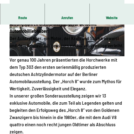
Er steht für Luxus der Extraklasse und galt vor allem in den
Route
Anrufen
Website
Anfangsjahren als Statussymbol für betuchte
© August-Horch-Museum, Stefan Warter
© August-Horch-Museum, Stefan Warter
Automobilliebhaber:
Der Achtzylinder, ein Motor, der Kraft und Stärke beweist
und dem Besitzer ein gewisses exklusives Prestige verleiht.
Vor genau 100 Jahren präsentierten die Horchwerke mit
© Annett Lang |
CC-BY-SA
dem Typ 303 den ersten serienmäßig produzierten
deutschen Achtzylindermotor auf der Berliner
Automobilausstellung. Der „Horch 8“ wurde zum Mythos für
Wertigkeit, Zuverlässigkeit und Eleganz.
In unserer großen Sonderausstellung zeigen wir 13
exklusive Automobile, die zum Teil als Legenden gelten und
begleiten den Erfolgsweg des „Horch 8“ von den Goldenen
Zwanzigern bis hinein in die 1980er, die mit dem Audi V8
quattro einen noch recht jungen Oldtimer als Abschluss
zeigen.