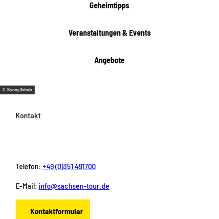
i
Geheimtipps
t
e
Veranstaltungen & Events
n
Angebote
© Kenny Scholz
Kontakt
Telefon:
+49 (0)351 491700
E-Mail:
info@sachsen-tour.de
Kontaktformular