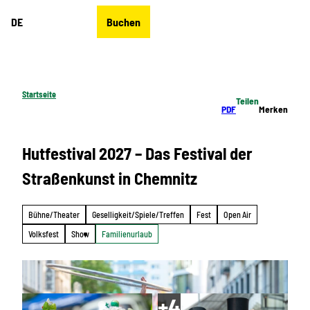
Z
DE
Buchen
u
Merkzettel
Suche
Menü
m
I
n
h
Startseite
Teilen
a
PDF
Merken
l
t
Hutfestival 2027 – Das Festival der
Straßenkunst in Chemnitz
Bühne/Theater
Geselligkeit/Spiele/Treffen
Fest
Open Air
Volksfest
Show
Familienurlaub