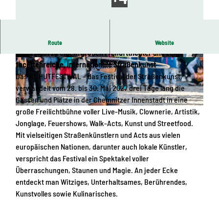
Chapeau Chemnitz! Beim 10. HUTFESTIVAL wird die
Route
Website
Innenstadt zu einem großen Freilufttheater und zeigt
© Kristin Schmidt | KI-optimiert
© Kristin Schmidt | KI-optimiert
facettenreiche, internationale Straßenkunst
Das 10. HUTFESTIVAL – das Festival der Straßenkunst,
verwandelt vom 28. bis 30. Mai 2027 drei Tage lang die
Gassen und Plätze in der Chemnitzer Innenstadt in eine
große Freilichtbühne voller Live-Musik, Clownerie, Artistik,
© Kristin Schmidt | KI-optimiert
Jonglage, Feuershows, Walk-Acts, Kunst und Streetfood.
Mit vielseitigen Straßenkünstlern und Acts aus vielen
europäischen Nationen, darunter auch lokale Künstler,
verspricht das Festival ein Spektakel voller
Überraschungen, Staunen und Magie. An jeder Ecke
entdeckt man Witziges, Unterhaltsames, Berührendes,
Kunstvolles sowie Kulinarisches.