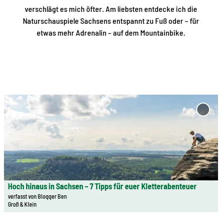
verschlägt es mich öfter. Am liebsten entdecke ich die
Naturschauspiele Sachsens entspannt zu Fuß oder – für
etwas mehr Adrenalin – auf dem Mountainbike.
D
e
'Hoch
Sachs
t
für e
a
Klett
i
zur M
l
hinzu
s
e
Hoch hinaus in Sachsen – 7 Tipps für euer Kletterabenteuer
© Ben Walther | KI-optimiert
i
verfasst von Blogger Ben
Groß & Klein
t
e