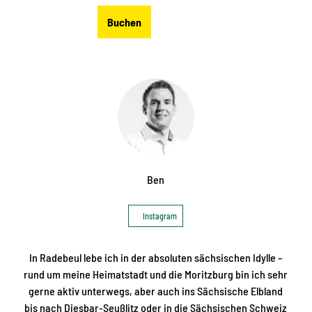
Z
DE
Buchen
u
Merkzettel
Suche
Menü
m
I
n
h
a
l
t
Ben
Instagram
In Radebeul lebe ich in der absoluten sächsischen Idylle –
rund um meine Heimatstadt und die Moritzburg bin ich sehr
gerne aktiv unterwegs, aber auch ins Sächsische Elbland
bis nach Diesbar-Seußlitz oder in die Sächsischen Schweiz