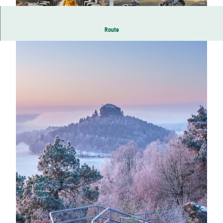
Route
© Alexander Ratzing, Tourismusverband Sächsi
© Yvonne Brückner, Tourismusverband Sächsis
sche Schweiz |
CC-BY-SA
che Schweiz
© via
www.saechsische-schweiz.de
, Philipp Zieger |
CC-BY-SA