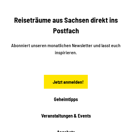
e
s
r
S
n
Reiseträume aus Sachsen direkt ins
d
t
e
a
Postfach
K
d
l
e
t
i
Abonniert unseren monatlichen Newsletter und lasst euch
s
n
inspirieren.
c
s
t
h
ä
ö
d
n
t
Jetzt anmelden!
e
h
e
i
Geheimtipps
t
e
Veranstaltungen & Events
n