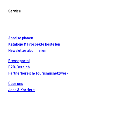
b
a
u
e
e
o
g
b
r
d
Service
o
r
e
e
i
k
a
s
n
m
t
Anreise planen
Kataloge & Prospekte bestellen
Newsletter abonnieren
Presseportal
B2B-Bereich
Partnerbereich/Tourismusnetzwerk
Über uns
Jobs & Karriere