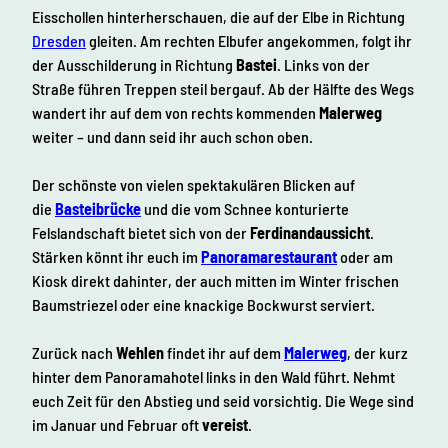
Eisschollen hinterherschauen, die auf der Elbe in Richtung
Dresden
gleiten. Am rechten Elbufer angekommen, folgt ihr
der Ausschilderung in Richtung
Bastei
. Links von der
Straße führen Treppen steil bergauf. Ab der Hälfte des Wegs
wandert ihr auf dem von rechts kommenden
Malerweg
weiter – und dann seid ihr auch schon oben.
Der schönste von vielen spektakulären Blicken auf
die
Basteibrücke
und die vom Schnee konturierte
Felslandschaft bietet sich von der
Ferdinandaussicht
.
Stärken könnt ihr euch im
Panoramarestaurant
oder am
Kiosk direkt dahinter, der auch mitten im Winter frischen
Baumstriezel oder eine knackige Bockwurst serviert.
Zurück nach
Wehlen
findet ihr auf dem
Malerweg
, der kurz
hinter dem Panoramahotel links in den Wald führt. Nehmt
euch Zeit für den Abstieg und seid vorsichtig. Die Wege sind
im Januar und Februar oft
vereist
.