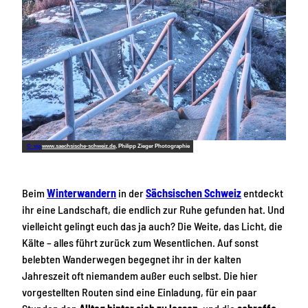
© via
www.saechsische-schweiz.de
, Philipp Zieger Photographie
Beim
Winterwandern
in der
Sächsischen Schweiz
entdeckt
ihr eine Landschaft, die endlich zur Ruhe gefunden hat. Und
vielleicht gelingt euch das ja auch? Die Weite, das Licht, die
Kälte – alles führt zurück zum Wesentlichen. Auf sonst
belebten Wanderwegen begegnet ihr in der kalten
Jahreszeit oft niemandem außer euch selbst. Die hier
vorgestellten Routen sind eine Einladung, für ein paar