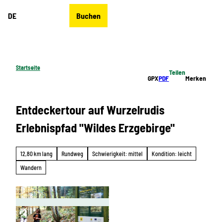
Z
DE
Buchen
u
Merkzettel
Suche
Menü
m
I
n
h
Startseite
Teilen
a
GPX
PDF
Merken
l
t
Entdeckertour auf Wurzelrudis
Erlebnispfad "Wildes Erzgebirge"
12,80 km lang
Rundweg
Schwierigkeit: mittel
Kondition: leicht
Wandern