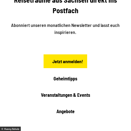
i
e
k
Postfach
n
e
i
n
n
S
Abonniert unseren monatlichen Newsletter und lasst euch
a
inspirieren.
c
h
s
e
n
Jetzt anmelden!
Geheimtipps
Veranstaltungen & Events
Angebote
© Kenny Scholz