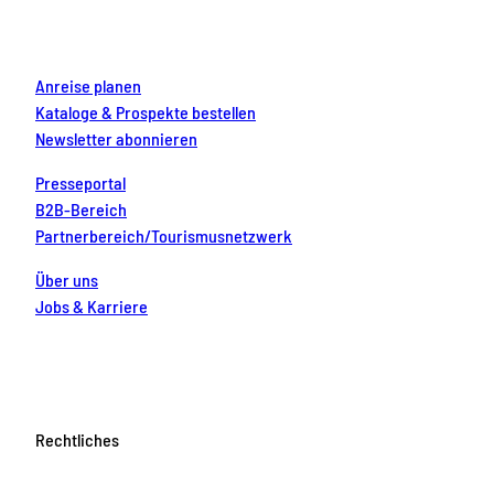
k
a
s
n
m
t
Anreise planen
Kataloge & Prospekte bestellen
Newsletter abonnieren
Presseportal
B2B-Bereich
Partnerbereich/Tourismusnetzwerk
Über uns
Jobs & Karriere
Rechtliches