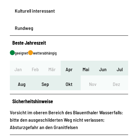
Kulturell interessant
Rundweg
Beste Jahreszeit
geeignet
wetterabhängig
Jan
Feb
Mär
Apr
Mai
Jun
Jul
Aug
Sep
Okt
Nov
Dez
Sicherheitshinweise
Vorsicht im oberen Bereich des Blauenthaler Wasserfalls:
bitte den ausgeschilderten Weg nicht verlassen;
Absturzgefahr an den Granitfelsen