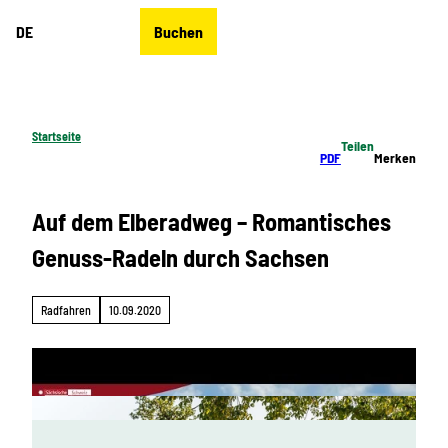
Z
DE
Buchen
u
Merkzettel
Suche
Menü
m
I
n
h
Startseite
Teilen
a
PDF
Merken
l
t
Auf dem Elberadweg – Romantisches
Genuss-Radeln durch Sachsen
Radfahren
10.09.2020