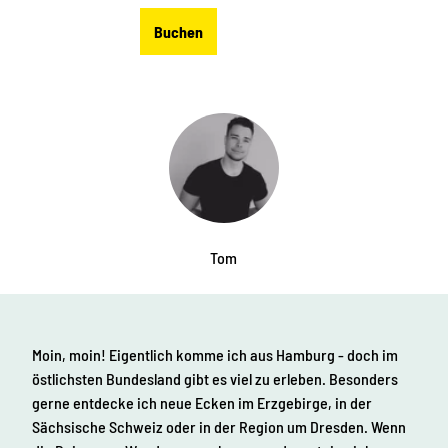
Z
DE
Buchen
u
Merkzettel
Suche
Menü
m
I
n
h
a
l
t
Tom
Moin, moin! Eigentlich komme ich aus Hamburg - doch im
östlichsten Bundesland gibt es viel zu erleben. Besonders
gerne entdecke ich neue Ecken im Erzgebirge, in der
Sächsische Schweiz oder in der Region um Dresden. Wenn