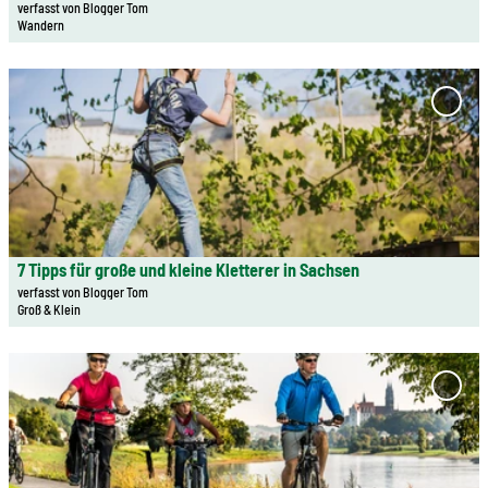
t
r
verfasst von Blogger Tom
r
Wandern
e
d
n
'
i
i
D
B
e
n
e
a
'7 Tip
F
F
große
t
r
r
a
klein
a
r
ü
m
Klett
i
i
h
in
i
l
Sachs
e
j
l
zur
s
r
a
i
Merkl
e
e
7 Tipps für große und kleine Kletterer in Sachsen
h
© Kletterwald Königstein GmbH | KI-optimiert
e
hinzu
i
f
verfasst von Blogger Tom
r
'
Groß & Klein
t
r
s
ö
e
e
w
f
D
'
i
a
f
e
7
'Auf 
i
n
n
Elber
t
T
n
d
e
Roman
a
i
d
e
n
Genus
i
p
e
Radel
r