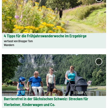
5
'4 Tip
Frühj
t
T
im Er
a
i
Merkl
i
p
l
p
s
s
e
f
4 Tipps für die Frühjahrswanderwoche im Erzgebirge
© René Gaens | KI-optimiert
i
ü
verfasst von Blogger Tom
Wandern
t
r
e
a
D
'
k
e
4
'Barri
t
in der
t
T
i
Sächs
a
i
v
Schwe
i
p
e
Strec
l
Vierb
p
O
Kind
s
s
s
und Co
e
f
Barrierefrei in der Sächsischen Schweiz: Strecken für
t
© Florian Trykowski | KI-optimiert
Merkl
i
ü
Vierbeiner, Kinderwagen und Co.
e
hinzu