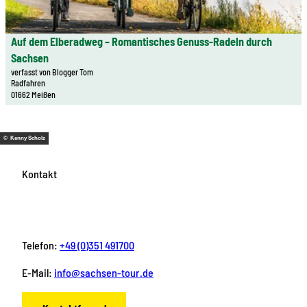
l
Sachs
p
r
w
Merkl
s
s
S
o
hinzu
e
f
Auf dem Elberadweg – Romantisches Genuss-Radeln durch
ä
© Achim Meurer | KI-optimiert
c
i
ü
Sachsen
c
h
t
r
verfasst von Blogger Tom
h
e
Radfahren
e
g
s
i
01662 Meißen
'
r
i
m
A
o
s
E
u
ß
c
© Kenny Scholz
r
f
e
h
z
d
u
e
Kontakt
g
e
n
n
e
m
d
S
b
E
k
c
i
l
l
h
r
Telefon:
+49 (0)351 491700
b
e
w
g
e
i
e
E-Mail:
info@sachsen-tour.de
e
r
n
i
'
a
e
z
ö