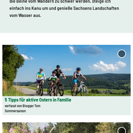
die Beine vom Wandern zu schwer werden, steige ich
einfach ins Kanu um und genieße Sachsens Landschaften
vom Wasser aus.
D
e
'5 Tip
aktiv
t
Oster
a
Famili
i
zur
l
Merkl
hinzu
s
e
5 Tipps für aktive Ostern in Familie
© Studio2Media | KI-optimiert
i
verfasst von Blogger Tom
Sommersaison
t
e
D
'
e