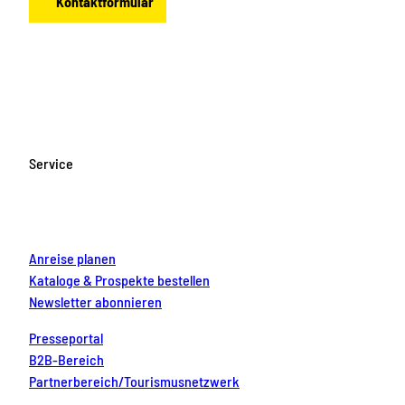
Kontaktformular
d
K
:
f
w
l
S
f
F
I
Y
P
L
e
e
t
n
a
n
o
i
i
g
t
r
e
c
s
u
n
n
–
t
e
n
e
t
T
t
k
R
e
c
b
a
u
e
e
o
r
k
o
g
b
r
d
Service
m
e
e
o
r
e
e
i
a
r
n
k
a
s
n
n
i
f
m
t
t
n
ü
i
S
r
Anreise planen
s
a
V
Kataloge & Prospekte bestellen
c
c
i
Newsletter abonnieren
h
h
e
Presseportal
e
s
r
B2B-Bereich
s
e
b
Partnerbereich/Tourismusnetzwerk
G
n
e
e