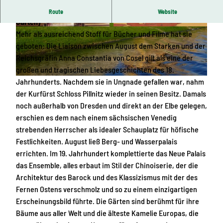
Ankerpunkt 21 der Via Romantika (Schlösser, Burgen und
Route
Website
Gärten)
© Wolfgang Gärtner, Tourismus Marketing Ges
© Wolfgang Gärtner, Tourismus Marketing Ges
Mehr als ausreichend Stoff für Bücher und Filme hat sie
ellschaft Sachsen mbH
ellschaft Sachsen mbH
geboten: Die Liaison zwischen August dem Starken und der
Reichsgräfin Anna Constantia von Cosel gilt als eine der
großen und tragischen Liebesgeschichten des 18.
Jahrhunderts. Nachdem sie in Ungnade gefallen war, nahm
© Wolfgang Gärtner, Tourismus Marketing Gesellschaft Sachsen mbH
der Kurfürst Schloss Pillnitz wieder in seinen Besitz. Damals
noch außerhalb von Dresden und direkt an der Elbe gelegen,
erschien es dem nach einem sächsischen Venedig
strebenden Herrscher als idealer Schauplatz für höfische
Festlichkeiten. August ließ Berg- und Wasserpalais
errichten. Im 19. Jahrhundert komplettierte das Neue Palais
das Ensemble, alles erbaut im Stil der Chinoiserie, der die
Architektur des Barock und des Klassizismus mit der des
Fernen Ostens verschmolz und so zu einem einzigartigen
Erscheinungsbild führte. Die Gärten sind berühmt für ihre
Bäume aus aller Welt und die älteste Kamelie Europas, die