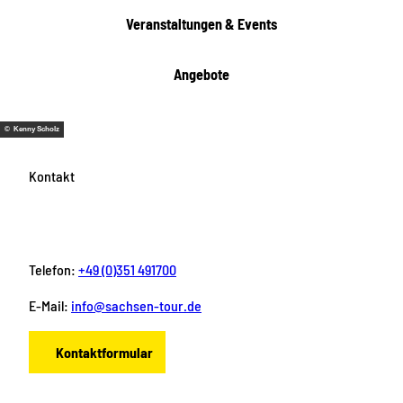
e
Veranstaltungen & Events
n
Angebote
© Kenny Scholz
Kontakt
Telefon:
+49 (0)351 491700
E-Mail:
info@sachsen-tour.de
Kontaktformular
F
I
Y
P
L