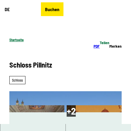
Z
DE
Buchen
u
Merkzettel
Suche
Menü
m
I
n
h
Startseite
Teilen
a
PDF
Merken
l
t
Schloss Pillnitz
Schloss