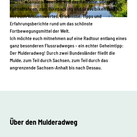
verschiedensten Facetten. Von der Radreise, übers
Faltradfahren, zum Bikepacking und Gravelbiken teile ich
mit euch Wissenswertes, Erlebnisse, Tipps und
© S. Rose Fotografie | KI-optimiert
Erfahrungsberichte rund um das schönste
Fortbewegungsmittel der Welt.
Ich möchte euch mitnehmen auf eine Radtour entlang eines
ganz besonderen Flussradweges – ein echter Geheimtipp:
Der Mulderadweg! Durch zwei Bundesländer fließt die
Mulde, zum Teil durch Sachsen, zum Teil durch das
angrenzende Sachsen-Anhalt bis nach Dessau.
Über den Mulderadweg