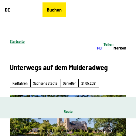
Z
DE
Buchen
u
Merkzettel
Suche
Menü
m
I
n
h
Startseite
Teilen
a
PDF
Merken
l
t
Unterwegs auf dem Mulderadweg
Radfahren
Sachsens Städte
Genießer
21.05.2021
Route
Hi, ich bin Juliane und blogge seit 2014 über das Fahrrad in