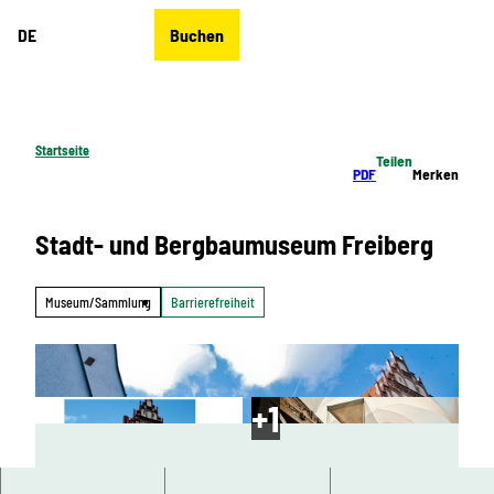
Z
DE
Buchen
u
Merkzettel
Suche
Menü
m
I
n
h
Startseite
Teilen
a
PDF
Merken
l
t
Stadt- und Bergbaumuseum Freiberg
Museum/Sammlung
Barrierefreiheit