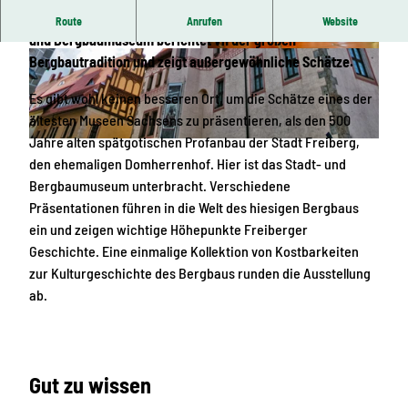
Silber brachte Freiberg einst großen Reichtum. Das Stadt-
Route
Anrufen
Website
und Bergbaumuseum berichtet vn der großen
© Stadt- und Bergbaumuseum Freiberg
© fLy / ralf menzel | KI-optimiert
Bergbautradition und zeigt außergewöhnliche Schätze.
Es gibt wohl keinen besseren Ort, um die Schätze eines der
ältesten Museen Sachsens zu präsentieren, als den 500
Jahre alten spätgotischen Profanbau der Stadt Freiberg,
© fLy / ralf menzel, Picasa | KI-optimiert
den ehemaligen Domherrenhof. Hier ist das Stadt- und
Bergbaumuseum unterbracht. Verschiedene
Präsentationen führen in die Welt des hiesigen Bergbaus
ein und zeigen wichtige Höhepunkte Freiberger
Geschichte. Eine einmalige Kollektion von Kostbarkeiten
zur Kulturgeschichte des Bergbaus runden die Ausstellung
ab.
Gut zu wissen