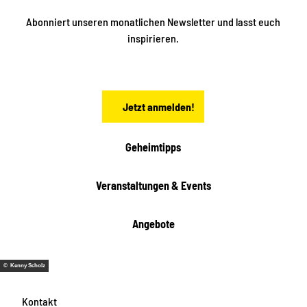
e
t
i
Abonniert unseren monatlichen Newsletter und lasst euch
s
n
inspirieren.
c
s
t
h
ä
ö
d
n
t
Jetzt anmelden!
e
h
e
i
Geheimtipps
t
e
Veranstaltungen & Events
n
Angebote
© Kenny Scholz
Kontakt