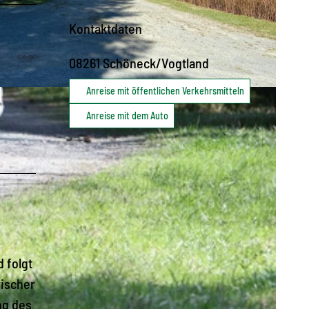
Kontaktdaten
08261
Schöneck/Vogtland
Anreise mit öffentlichen Verkehrsmitteln
Anreise mit dem Auto
 folgt
rischer
ng des