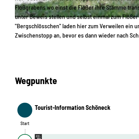
Floßgrabens wo einst die Flößer ihre Stämme transp
unter Beweis stellen und selbst einmal zum Flößer
© Sandra Engelbrecht, Schöneck Tourismus
"Bergschlösschen" laden hier zum Verweilen ein un
Zwischenstopp an, bevor es dann wieder nach Sch
Wegpunkte
Tourist-Information Schöneck
Start
Start
CC-
BY