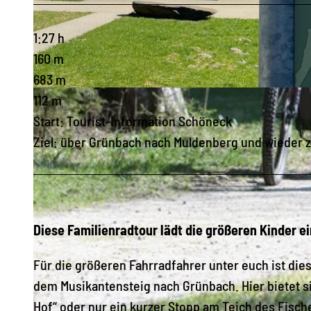
1:27 h
160 m
683 m
© André Wagenknecht, Schöneck Tourismus
112 m
Start: Tourist-Information Schöneck
Ziel: über Grünbach nach Muldenberg und wieder 
Diese Familienradtour lädt die größeren Kinder e
Für die größeren Fahrradfahrer unter euch ist dies
dem Musikantensteig nach Grünbach. Hier bietet sic
Hof“ oder nur ein kurzer Stopp am Teich des Fisch