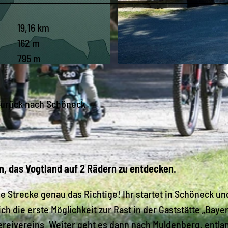
19,16 km
162 m
795 m
© André Wagenknecht, Schöneck Tourismus
zurück nach Schöneck
in, das Vogtland auf 2 Rädern zu entdecken.
e Strecke genau das Richtige! Ihr startet in Schöneck und
h die erste Möglichkeit zur Rast in der Gaststätte „Baye
ereivereins. Weiter geht es dann nach Muldenberg, entla