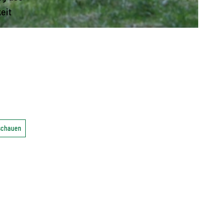
eit
nschauen