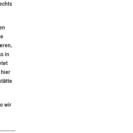
echts
gen
ie
ieren,
s in
etet
 hier
stätte
o wir