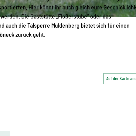
ortierten. Hier könnt ihr auch gleich eure Geschicklichk
 werden. Die Gaststätte „Flößerstube“ oder das
d auch die Talsperre Muldenberg bietet sich für einen
öneck zurück geht.
Auf der Karte a