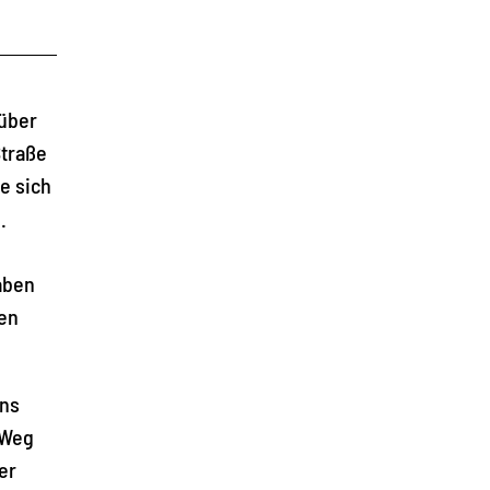
 über
Straße
e sich
.
haben
ten
ins
 Weg
er