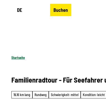
Z
DE
Buchen
u
Merkzettel
Suche
Menü
m
I
n
h
a
l
Startseite
t
Familienradtour - Für Seefahrer
19,16 km lang
Rundweg
Schwierigkeit: mittel
Kondition: leicht