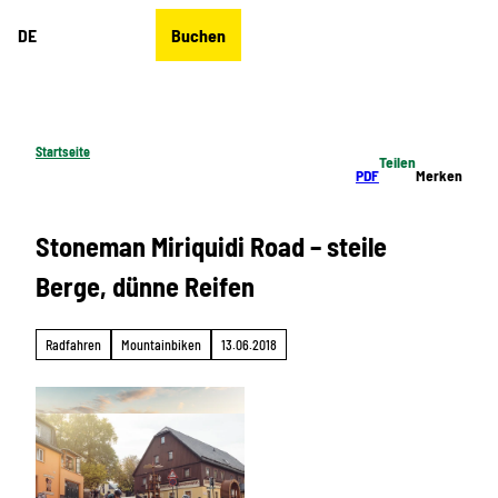
Z
DE
Buchen
u
Merkzettel
Suche
Menü
m
I
n
h
Startseite
Teilen
a
PDF
Merken
l
t
Stoneman Miriquidi Road – steile
Berge, dünne Reifen
Radfahren
Mountainbiken
13.06.2018