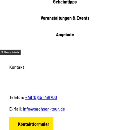
i
Geheimtipps
t
e
Veranstaltungen & Events
n
Angebote
© Kenny Scholz
Kontakt
Telefon:
+49 (0)351 491700
E-Mail:
info@sachsen-tour.de
Kontaktformular