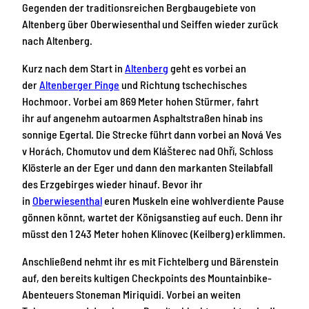
Gegenden der traditionsreichen Bergbaugebiete von
Altenberg über Oberwiesenthal und Seiffen wieder zurück
nach Altenberg.
Kurz nach dem Start in
Altenberg
geht es vorbei an
der
Altenberger Pinge
und Richtung tschechisches
Hochmoor. Vorbei am 869 Meter hohen Stürmer, fahrt
ihr auf angenehm autoarmen Asphaltstraßen hinab ins
sonnige Egertal. Die Strecke führt dann vorbei an Nová Ves
v Horách, Chomutov und dem Klášterec nad Ohří, Schloss
Klösterle an der Eger und dann den markanten Steilabfall
des Erzgebirges wieder hinauf. Bevor ihr
in
Oberwiesenthal
euren Muskeln eine wohlverdiente Pause
gönnen könnt, wartet der Königsanstieg auf euch. Denn ihr
müsst den 1 243 Meter hohen Klínovec (Keilberg) erklimmen.
Anschließend nehmt ihr es mit Fichtelberg und Bärenstein
auf, den bereits kultigen Checkpoints des Mountainbike-
Abenteuers Stoneman Miriquidi. Vorbei an weiten