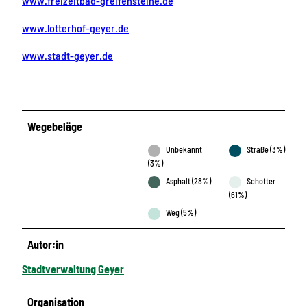
www.freizeitbad-greifensteine.de
www.lotterhof-geyer.de
www.stadt-geyer.de
Wegebeläge
Unbekannt
Straße (3%)
(3%)
Asphalt (28%)
Schotter
(61%)
Weg (5%)
Autor:in
Stadtverwaltung Geyer
Organisation