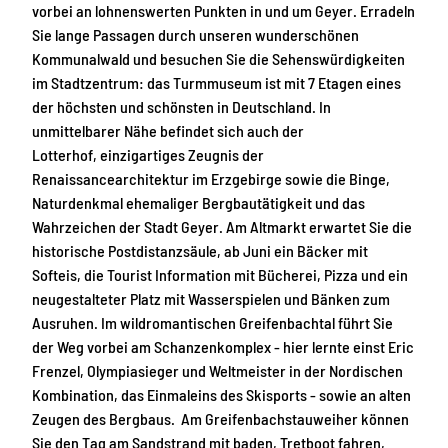
vorbei an lohnenswerten Punkten in und um Geyer. Erradeln
Sie lange Passagen durch unseren wunderschönen
Kommunalwald und besuchen Sie die Sehenswürdigkeiten
im Stadtzentrum: das Turmmuseum ist mit 7 Etagen eines
der höchsten und schönsten in Deutschland. In
unmittelbarer Nähe befindet sich auch der
Lotterhof, einzigartiges Zeugnis der
Renaissancearchitektur im Erzgebirge sowie die Binge,
Naturdenkmal ehemaliger Bergbautätigkeit und das
Wahrzeichen der Stadt Geyer. Am Altmarkt erwartet Sie die
historische Postdistanzsäule, ab Juni ein Bäcker mit
Softeis, die Tourist Information mit Bücherei, Pizza und ein
neugestalteter Platz mit Wasserspielen und Bänken zum
Ausruhen. Im wildromantischen Greifenbachtal führt Sie
der Weg vorbei am Schanzenkomplex - hier lernte einst Eric
Frenzel, Olympiasieger und Weltmeister in der Nordischen
Kombination, das Einmaleins des Skisports - sowie an alten
Zeugen des Bergbaus. Am Greifenbachstauweiher können
Sie den Tag am Sandstrand mit baden, Tretboot fahren,