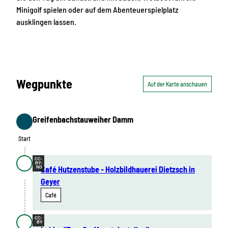
Minigolf spielen oder auf dem Abenteuerspielplatz
ausklingen lassen.
Wegpunkte
Auf der Karte anschauen
Greifenbachstauweiher Damm
Start
Start
CC-
BY-
Café Hutzenstube - Holzbildhauerei Dietzsch in
ND
Geyer
Café
CC-
BY