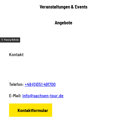
Veranstaltungen & Events
Angebote
© Kenny Scholz
Kontakt
Telefon:
+49 (0)351 491700
E-Mail:
info@sachsen-tour.de
Kontaktformular
F
I
Y
P
L