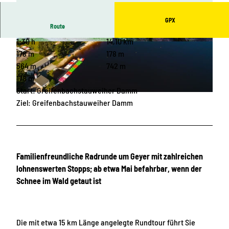
GPX
Route
1:30 h
14,10 km
© Vanessa Schüppel, Greifensteinregion |
© Patrick Eichler, Greifensteinregion |
CC-BY-ND
CC-BY-ND
178 m
178 m
564 m
742 m
178 m
Start: Greifenbachstauweiher Damm
© Patrick Eichler, Greifensteinregion |
CC-BY-ND
Ziel: Greifenbachstauweiher Damm
Familienfreundliche Radrunde um Geyer mit zahlreichen
lohnenswerten Stopps; ab etwa Mai befahrbar, wenn der
Schnee im Wald getaut ist
Die mit etwa 15 km Länge angelegte Rundtour führt Sie