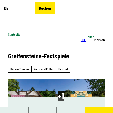
Z
DE
Buchen
u
Merkzettel
Suche
Menü
m
I
n
h
Startseite
Teilen
a
PDF
Merken
l
t
Greifensteine-Festspiele
Bühne/Theater
Kunst und Kultur
Festival