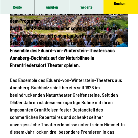
Buchen
Auf Europas schönster Felsenbühne stehen in diesem
Route
Anrufen
Website
Sommer drei Premieren und drei Wiederaufnahmen auf
© Dirk Rückschloss | KI-optimiert
© Dirk Rückschloss | KI-optimiert
dem Programm.
Am 20. Juni 2026 ist es wieder soweit: die Greifenstein-
Festspiele starten mit einem bunten Programm in die neue
Saison. Zehn Wochen lang, bis zum 30. August, wird das
Ensemble des Eduard-von-Winterstein-Theaters aus
© TVE, Dirk Rückschloß | KI-optimiert
Annaberg-Buchholz auf der Naturbühne in
Ehrenfriedersdorf Theater spielen.
Das Ensemble des Eduard-von-Winterstein-Theaters aus
Annaberg-Buchholz spielt bereits seit 1928 im
beeindruckenden Naturtheater Greifensteine. Seit den
1950er Jahren ist diese einzigartige Bühne mit ihren
imposanten Granitfelsen fester Bestandteil des
sommerlichen Repertoires und schenkt seither
unvergessliche Theatererlebnisse unter freiem Himmel. In
diesem Jahr locken drei besondere Premieren in das