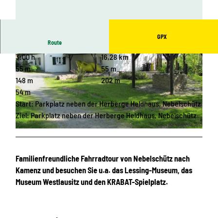
GPX
Route
3:00 h
16,28 km
55 m
55 m
148 m
202 m
54 m
Start: Parkplatz neben der Herberge Heldhaus, Nebelschütz
© OHTL e.V., Das Landschaftswunderland Oberlausitz |
CC-BY-SA
Ziel: Parkplatz neben der Herberge Heldhaus, Nebelschütz
© Gemeinde Nebelschütz, Das Landschaftswunderland Oberlausitz |
CC-BY-SA
Familienfreundliche Fahrradtour von Nebelschütz nach
Kamenz und besuchen Sie u.a. das Lessing-Museum, das
Museum Westlausitz und den KRABAT-Spielplatz.