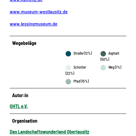
www.museum-westlausitz.de
www.lessingmuseum.de
Wegebeläge
Straße (12%)
Asphalt
(50%)
Schotter
Weg (1%)
(22%)
Pfad (15%)
Autor:in
OHTL e.V.
Organisation
Das Landschaftswunderland Oberlausitz