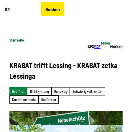
Z
DE
Buchen
u
Merkzettel
Suche
Menü
m
I
n
h
Startseite
Teilen
a
GPX
PDF
Merken
l
t
KRABAT trifft Lessing - KRABAT zetka
Lessinga
Geöffnet
16,28 km lang
Rundweg
Schwierigkeit: mittel
Kondition: leicht
Radfahren