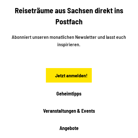
b
c
Reiseträume aus Sachsen direkt ins
k
i
e
k
Postfach
n
e
i
n
n
S
Abonniert unseren monatlichen Newsletter und lasst euch
a
inspirieren.
c
h
s
e
n
Jetzt anmelden!
Geheimtipps
Veranstaltungen & Events
Angebote