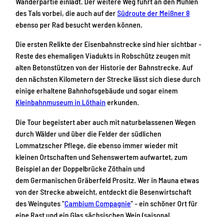
Wanderpartie einlädt. Der weitere Weg führt an den Mühlen
des Tals vorbei, die auch auf der
Südroute der Meißner 8
ebenso per Rad besucht werden können.
Die ersten Relikte der Eisenbahnstrecke sind hier sichtbar -
Reste des ehemaligen Viadukts in Robschütz zeugen mit
alten Betonstützen von der Historie der Bahnstrecke. Auf
den nächsten Kilometern der Strecke lässt sich diese durch
einige erhaltene Bahnhofsgebäude und sogar einem
Kleinbahnmuseum in Löthain
erkunden.
Die Tour begeistert aber auch mit naturbelassenen Wegen
durch Wälder und über die Felder der südlichen
Lommatzscher Pflege, die ebenso immer wieder mit
kleinen Ortschaften und Sehenswertem aufwartet, zum
Beispiel an der Doppelbrücke Zöthain und
dem Germanischen Gräberfeld Prositz. Wer in Mauna etwas
von der Strecke abweicht, entdeckt die Besenwirtschaft
des Weingutes "
Cambium Compagnie
" - ein schöner Ort für
eine Rast und ein Glas sächsischen Wein (saisonal