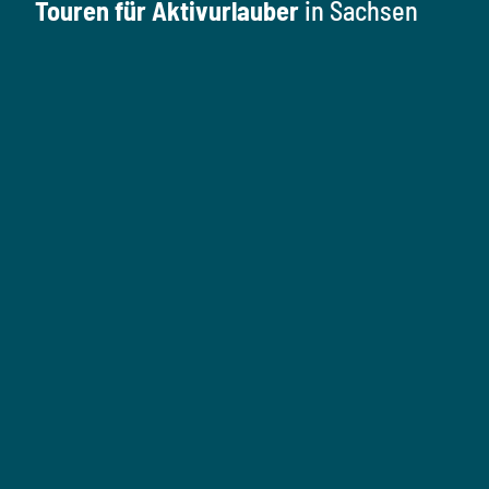
Touren für Aktivurlauber
in Sachsen
W
a
n
W
a