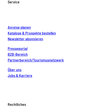
Service
o
r
e
e
i
k
a
s
n
m
t
Anreise planen
Kataloge & Prospekte bestellen
Newsletter abonnieren
Presseportal
B2B-Bereich
Partnerbereich/Tourismusnetzwerk
Über uns
Jobs & Karriere
Rechtliches