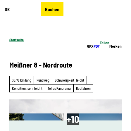
Z
DE
Buchen
u
Merkzettel
Suche
Menü
m
I
n
h
Startseite
Teilen
a
GPX
PDF
Merken
l
t
Meißner 8 - Nordroute
35,79 km lang
Rundweg
Schwierigkeit: leicht
Kondition: sehr leicht
Tolles Panorama
Radfahren