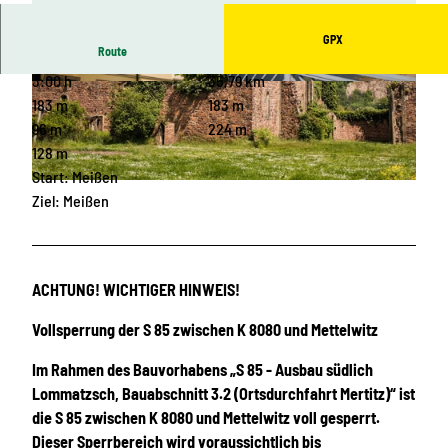
GPX
Route
3:00 h
35,79 km
© Stephan Böhlig, Dresden Elbland, Stephan B
© Stephan Böhlig, Dresden Elbland, Stephan B
oehlig |
CC0
oehlig |
CC0
183 m
183 m
96 m
224 m
128 m
Start: Meißen
© Stephan Böhlig, Dresden Elbland, Stephan Boehlig |
CC0
Ziel: Meißen
ACHTUNG! WICHTIGER HINWEIS!
Vollsperrung der S 85 zwischen K 8080 und Mettelwitz
Im Rahmen des Bauvorhabens „S 85 - Ausbau südlich
Lommatzsch, Bauabschnitt 3.2 (Ortsdurchfahrt Mertitz)“ ist
die S 85 zwischen K 8080 und Mettelwitz voll gesperrt.
Dieser Sperrbereich wird voraussichtlich
bis