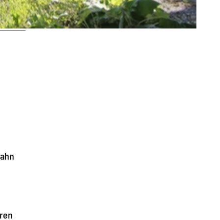
bahn
üren