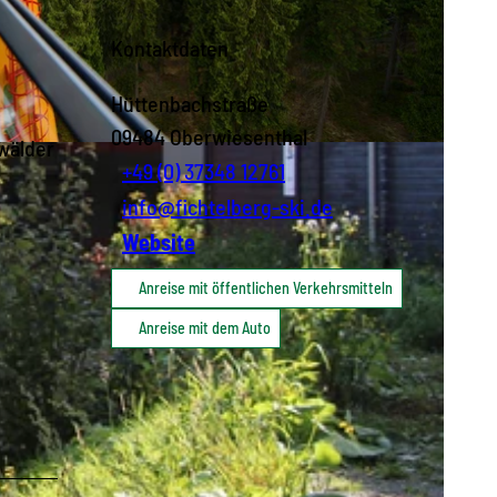
Kontaktdaten
Hüttenbachstraße
09484
Oberwiesenthal
wälder
+49 (0) 37348 12761
info@fichtelberg-ski.de
Website
Anreise mit öffentlichen Verkehrsmitteln
Anreise mit dem Auto