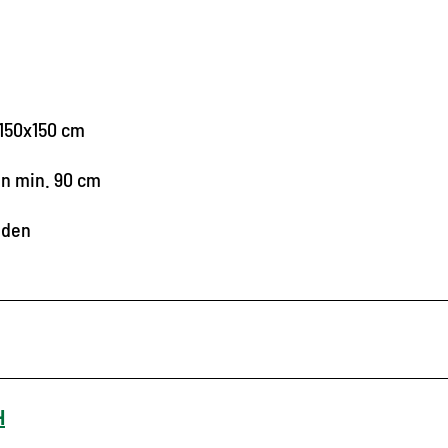
150x150 cm
en min. 90 cm
nden
H