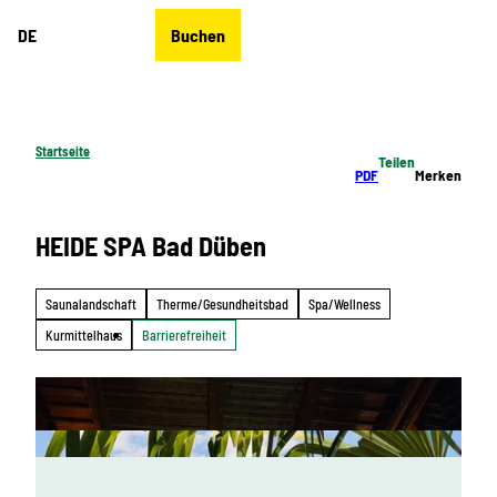
Z
DE
Buchen
u
Merkzettel
Suche
Menü
m
I
n
h
Startseite
Teilen
a
PDF
Merken
l
t
HEIDE SPA Bad Düben
Saunalandschaft
Therme/Gesundheitsbad
Spa/Wellness
Kurmittelhaus
Barrierefreiheit