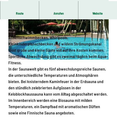
Badelandschaft, Saunawelt, Restaurants und vieles mehr –
Route
Anrufen
Website
das HEIDE SPA Bad Düben ist der ideale Ort zum Relaxen,
Aktivsein und Genießen.
Die Badelandschaft mit 25-Meter-Innen-Schwimmbecken,
Außenschwimmbecken, Whirlpools,
Kleinkinderplanschbecken und wildem Strömungskanal
lässt große und kleine Gäste voll auf ihre Kosten kommen.
© HEIDE SPA | KI-optimiert
Sportliche Abwechslung gibt es zweimal täglich beim Aqua-
Fitness.
© HEIDE SPA | KI-optimiert
In der Saunawelt gibt es fünf abwechslungsreiche Saunen,
die unterschiedliche Temperaturen und Atmosphären
bieten. Bei knisterndem Kaminfeuer in der Erdsauna und
den stündlich zelebrierten Aufgüssen in der
Keloblockhaussauna kann vom Alltag abgeschaltet werden.
Im Innenbereich werden eine Biosauna mit milden
Temperaturen, ein Dampfbad mit aromatischen Düften
sowie eine Finnische Sauna angeboten.