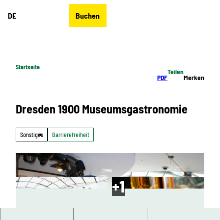
Z
DE
Buchen
u
Merkzettel
Suche
Menü
m
I
n
h
Startseite
Teilen
a
PDF
Merken
l
t
Dresden 1900 Museumsgastronomie
Sonstiges
Barrierefreiheit