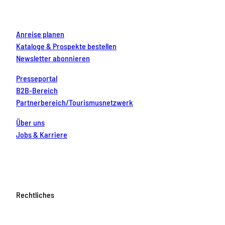
k
a
s
n
m
t
Anreise planen
Kataloge & Prospekte bestellen
Newsletter abonnieren
Presseportal
B2B-Bereich
Partnerbereich/Tourismusnetzwerk
Über uns
Jobs & Karriere
Rechtliches