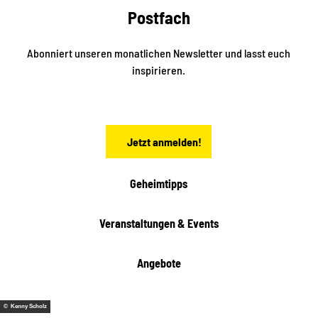
a
Postfach
K
d
l
e
t
i
Abonniert unseren monatlichen Newsletter und lasst euch
s
n
inspirieren.
c
s
t
h
ä
ö
d
n
t
Jetzt anmelden!
e
h
e
i
Geheimtipps
t
e
Veranstaltungen & Events
n
Angebote
© Kenny Scholz