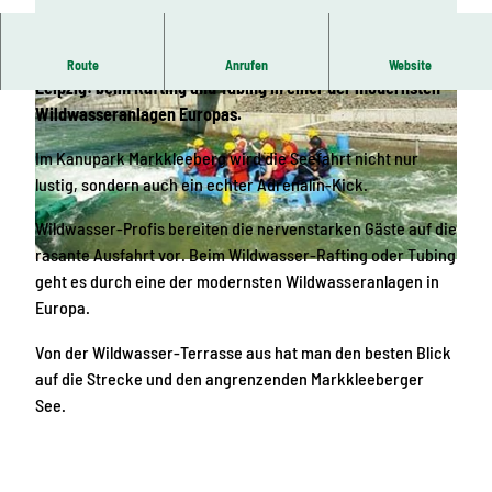
Action ist angesagt am Markkleeberger See südlich von
Route
Anrufen
Website
Leipzig: beim Rafting und Tubing in einer der modernsten
Wildwasseranlagen Europas.
Im Kanupark Markkleeberg wird die Seefahrt nicht nur
lustig, sondern auch ein echter Adrenalin-Kick.
© Kanupark Markkleeberg
Wildwasser-Profis bereiten die nervenstarken Gäste auf die
rasante Ausfahrt vor. Beim Wildwasser-Rafting oder Tubing
© Kanupark Markkleeberg
geht es durch eine der modernsten Wildwasseranlagen in
Europa.
Von der Wildwasser-Terrasse aus hat man den besten Blick
auf die Strecke und den angrenzenden Markkleeberger
See.