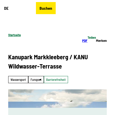
Z
DE
Buchen
u
Merkzettel
Suche
Menü
m
I
n
h
Startseite
Teilen
a
PDF
Merken
l
t
Kanupark Markkleeberg / KANU
Wildwasser-Terrasse
Wassersport
Funsport
Barrierefreiheit