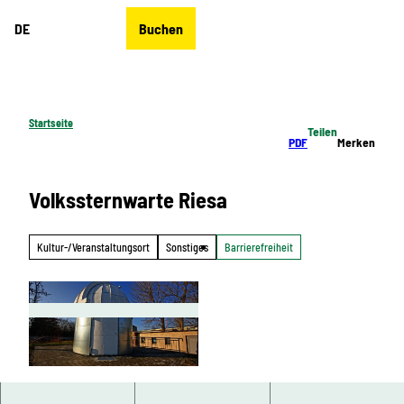
Z
DE
Buchen
u
Merkzettel
Suche
Menü
m
I
n
h
Startseite
Teilen
a
PDF
Merken
l
t
Volkssternwarte Riesa
Kultur-/Veranstaltungsort
Sonstiges
Barrierefreiheit
© Volkssternwarte Riesa