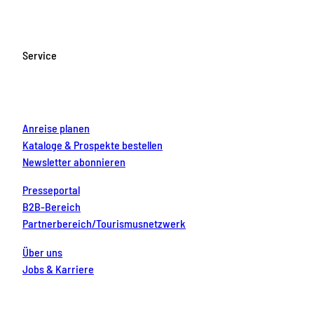
e
t
T
t
k
b
a
u
e
e
o
g
b
r
d
Service
o
r
e
e
i
k
a
s
n
m
t
Anreise planen
Kataloge & Prospekte bestellen
Newsletter abonnieren
Presseportal
B2B-Bereich
Partnerbereich/Tourismusnetzwerk
Über uns
Jobs & Karriere