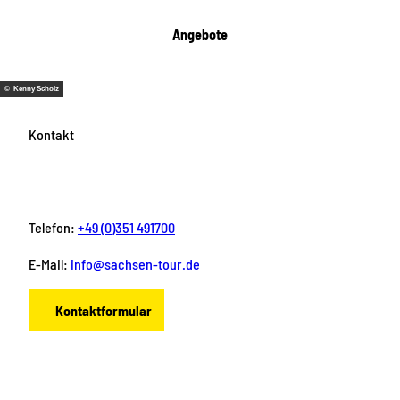
Angebote
© Kenny Scholz
Kontakt
Telefon:
+49 (0)351 491700
E-Mail:
info@sachsen-tour.de
Kontaktformular
F
I
Y
P
L
a
n
o
i
i
c
s
u
n
n