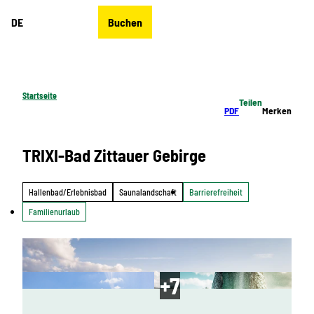
Z
DE
Buchen
u
Merkzettel
Suche
Menü
m
I
n
h
Startseite
Teilen
a
PDF
Merken
l
t
TRIXI-Bad Zittauer Gebirge
Hallenbad/Erlebnisbad
Saunalandschaft
Barrierefreiheit
Familienurlaub