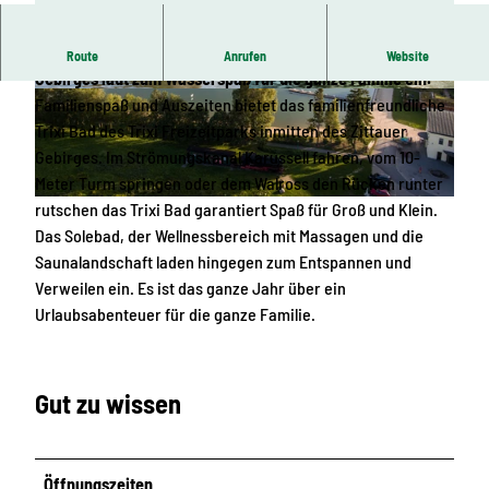
Das familienfreundliche Trixi Bad inmitten des Zittauer
Route
Anrufen
Website
Gebirges lädt zum Wasserspaß für die ganze Familie ein.
© Tobias Ritz | KI-optimiert
© Philipp Herfort | KI-optimiert
Familienspaß und Auszeiten bietet das familienfreundliche
Trixi Bad des Trixi Freizeitparks inmitten des Zittauer
Gebirges. Im Strömungskanal Karussell fahren, vom 10-
Meter Turm springen oder dem Walross den Rücken runter
rutschen das Trixi Bad garantiert Spaß für Groß und Klein.
© Philipp Herfort | KI-optimiert
Das Solebad, der Wellnessbereich mit Massagen und die
Saunalandschaft laden hingegen zum Entspannen und
Verweilen ein. Es ist das ganze Jahr über ein
Urlaubsabenteuer für die ganze Familie.
Gut zu wissen
Öffnungszeiten