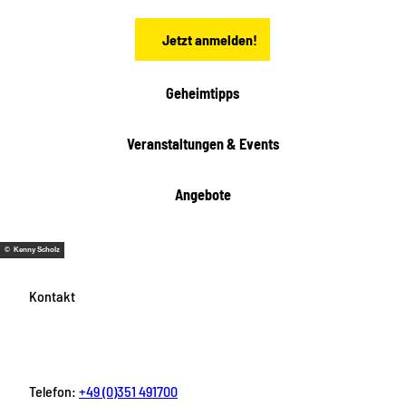
ö
d
n
t
Jetzt anmelden!
e
h
e
i
Geheimtipps
t
e
Veranstaltungen & Events
n
Angebote
© Kenny Scholz
Kontakt
Telefon:
+49 (0)351 491700