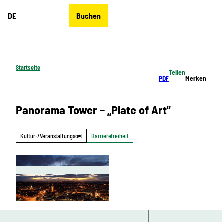
Z
DE
Buchen
u
Merkzettel
Suche
Menü
m
I
n
h
Startseite
Teilen
a
PDF
Merken
l
t
Panorama Tower – „Plate of Art“
Kultur-/Veranstaltungsort
Barrierefreiheit
© Panorama Tower – „Plate of Art