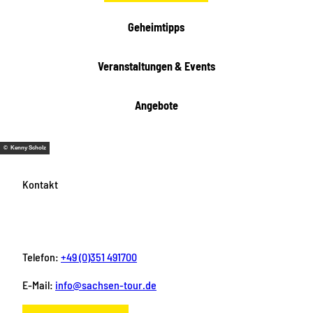
e
i
Geheimtipps
t
e
Veranstaltungen & Events
n
Angebote
© Kenny Scholz
Kontakt
Telefon:
+49 (0)351 491700
E-Mail:
info@sachsen-tour.de