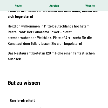
Der Panorama Tower - bietet atemberaubenden Weitblick,
Route
Anrufen
Website
Plate of Art - steht für die Kunst auf dem Teller, lassen Sie
sich begeistern!
Herzlich willkommen in Mitteldeutschlands höchstem
Restaurant! Der Panorama Tower - bietet
atemberaubenden Weitblick, Plate of Art - steht für die
Kunst auf dem Teller, lassen Sie sich begeistern!
Das Restaurant bietet in 120 m Höhe einen fantastischen
Ausblick.
Gut zu wissen
Barrierefreiheit