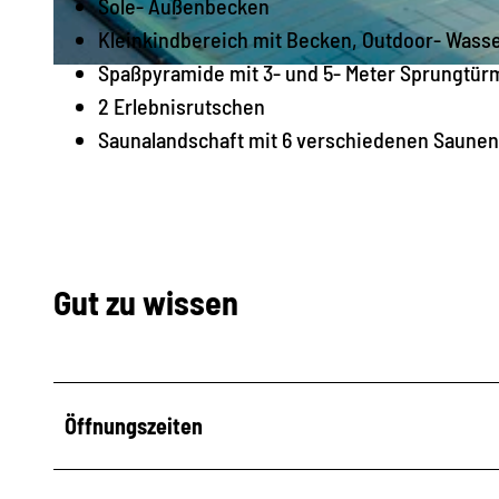
Sole- Außenbecken
Kleinkindbereich mit Becken, Outdoor- Wasse
Spaßpyramide mit 3- und 5- Meter Sprungtü
© Katja Fouad Vollmer | KI-optimiert
2 Erlebnisrutschen
Saunalandschaft mit 6 verschiedenen Saunen
Gut zu wissen
Öffnungszeiten