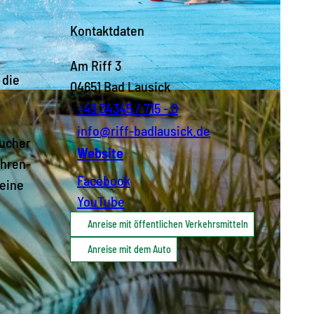
Kontaktdaten
Am Riff 3
 die
04651
Bad Lausick
+49 34345 / 715 - 0
info@riff-badlausick.de
sucher
Website
öhren-
Facebook
 eine
YouTube
Anreise mit öffentlichen Verkehrsmitteln
Anreise mit dem Auto