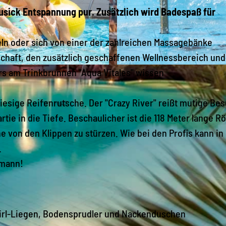
ausick Entspannung pur. Zusätzlich wird Badespaß für
eln oder sich von einer der zahlreichen Massagebänke
chaft, den zusätzlich geschaffenen Wellnessbereich und
s am Trinkbrunnen "Aqua Vitales" wissen
© Jens Barkschat | KI-optimiert
riesige Reifenrutsche. Der "Crazy River" reißt mutige Be
ie in die Tiefe. Beschaulicher ist die 118 Meter lange R
e von den Klippen zu stürzen. Wie bei den Profis kann in
.
rmann!
rl-Liegen, Bodensprudler und Nackenduschen