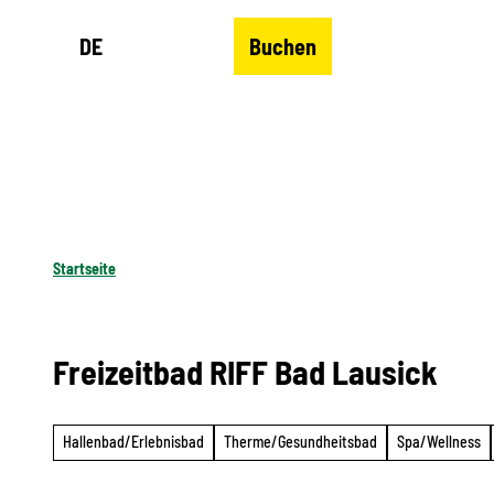
Z
DE
Buchen
u
Merkzettel
Suche
Menü
m
I
n
h
a
l
Startseite
t
Freizeitbad RIFF Bad Lausick
Hallenbad/Erlebnisbad
Therme/Gesundheitsbad
Spa/Wellness