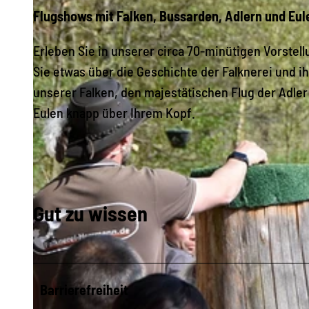
Flugshows mit Falken, Bussarden, Adlern und Eul
Erleben Sie in unserer circa 70-minütigen Vorstell
Sie etwas über die Geschichte der Falknerei und i
unserer Falken, den majestätischen Flug der Adle
Eulen knapp über Ihrem Kopf.
Gut zu wissen
Barrierefreiheit