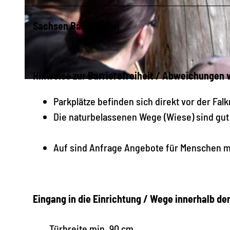
Sachsen Barrierefrei
© Falknerei Herrmann
Hinweise zur Barrierefreiheit / Abweichungen
© Falknerei Herrmann
Parkplätze befinden sich direkt vor der Falk
Die naturbelassenen Wege (Wiese) sind gut 
Auf sind Anfrage Angebote für Menschen m
Eingang in die Einrichtung / Wege innerhalb de
Türbreite min. 90 cm