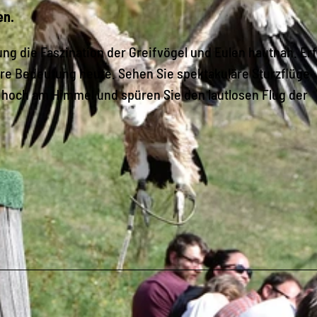
en.
ung die Faszination der Greifvögel und Eulen hautnah. Er
hre Bedeutung heute. Sehen Sie spektakuläre Sturzflüge
r hoch am Himmel und spüren Sie den lautlosen Flug der