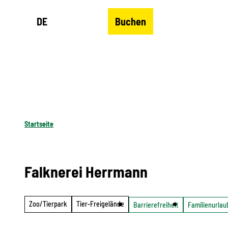
Z
DE
Buchen
u
Merkzettel
Suche
Menü
m
I
n
h
a
l
Startseite
t
Falknerei Herrmann
Zoo/Tierpark
Tier-Freigelände
Barrierefreiheit
Familienurlau