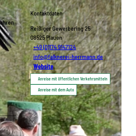
Kontaktdaten
fahren
Reißiger Gewerbering 25
08525
Plauen
+49 (0)174 9147124
info@falknerei-herrmann.de
Website
Anreise mit öffentlichen Verkehrsmitteln
Anreise mit dem Auto