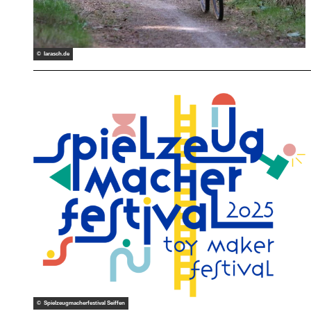
© larasch.de
© Spielzeugmacherfestival Seiffen