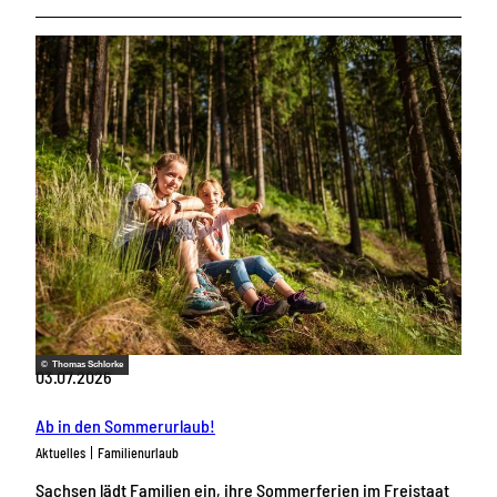
© Thomas Schlorke
03.07.2026
Ab in den Sommerurlaub!
Aktuelles
Familienurlaub
Sachsen lädt Familien ein, ihre Sommerferien im Freistaat