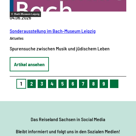
© Bach-Museum Leipzig
04.06.2026
Sonderausstellung im Bach-Museum Leipzig
Aktuelles
Spurensuche zwischen Musik und jüdischem Leben
Artikel ansehen
1
2
3
4
5
6
7
8
9
N
ä
c
h
s
t
e
Das Reiseland Sachsen
in Social Media
S
e
i
Bleibt informiert und folgt uns in den Sozialen Medien!
t