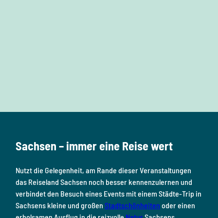
e
F
I
Y
P
L
a
n
o
i
i
c
s
u
n
n
e
t
T
t
k
b
a
u
e
e
o
g
b
r
d
Sachsen – immer eine Reise wert
o
r
e
e
i
k
a
s
n
Nutzt die Gelegenheit, am Rande dieser Veranstaltungen
m
t
das Reiseland Sachsen noch besser kennenzulernen und
verbindet den Besuch eines Events mit einem Städte-Trip in
Sachsens kleine und großen
Stadtschönheiten
oder einen
erholsamen Ausflug in die reizvolle
Natur
Sachsens.