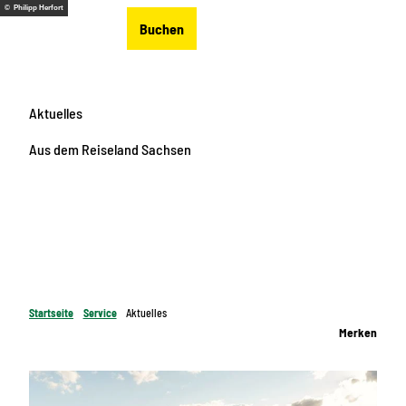
Z
© Philipp Herfort
DE
Buchen
u
Merkzettel
Suche
Menü
m
I
n
Aktuelles
h
a
Aus dem Reiseland Sachsen
l
t
Startseite
Service
Aktuelles
Merken