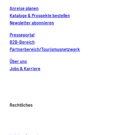
ü
e
Anreise planen
c
m
Kataloge & Prospekte bestellen
i
k
t
Newsletter abonnieren
!
e
u
Presseportal
r
B2B-Bereich
e
Partnerbereich/Tourismusnetzwerk
r
F
a
Über uns
m
Jobs & Karriere
i
l
i
e
b
e
i
Rechtliches
k
l
e
i
n