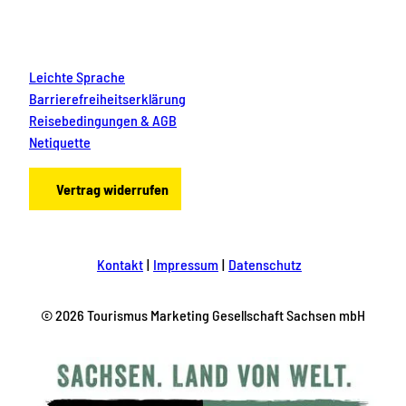
l
e
i
n
Leichte Sprache
e
n
Barrierefreiheitserklärung
&
Reisebedingungen & AGB
g
Netiquette
r
o
ß
Vertrag widerrufen
e
n
A
b
e
Kontakt
Impressum
Datenschutz
n
t
e
© 2026 Tourismus Marketing Gesellschaft Sachsen mbH
u
e
r
n
.