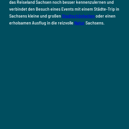
das Reiseland Sachsen noch besser kennenzulernen und
verbindet den Besuch eines Events mit einem Städte-Trip in
Sachsens kleine und großen
Stadtschönheiten
oder einen
erholsamen Ausflug in die reizvolle
Natur
Sachsens.
R