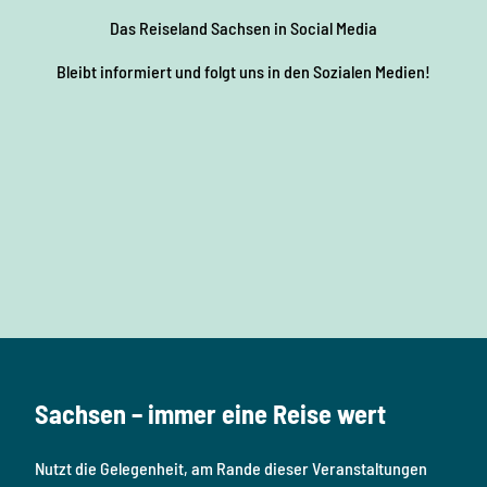
Das Reiseland Sachsen
in Social Media
Bleibt informiert und folgt uns in den Sozialen Medien!
F
I
Y
P
L
a
n
o
i
i
c
s
u
n
n
e
t
T
t
k
b
a
u
e
e
o
g
b
r
d
Sachsen – immer eine Reise wert
o
r
e
e
i
k
a
s
n
Nutzt die Gelegenheit, am Rande dieser Veranstaltungen
m
t