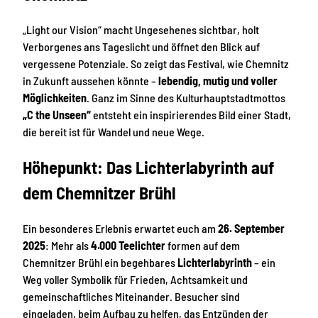
„Light our Vision“ macht Ungesehenes sichtbar, holt
Verborgenes ans Tageslicht und öffnet den Blick auf
vergessene Potenziale. So zeigt das Festival, wie Chemnitz
in Zukunft aussehen könnte –
lebendig, mutig und voller
Möglichkeiten
. Ganz im Sinne des Kulturhauptstadtmottos
„C the Unseen“
entsteht ein inspirierendes Bild einer Stadt,
die bereit ist für Wandel und neue Wege.
Höhepunkt: Das Lichterlabyrinth auf
dem Chemnitzer Brühl
Ein besonderes Erlebnis erwartet euch am
26. September
2025
: Mehr als
4.000 Teelichter
formen auf dem
Chemnitzer Brühl ein begehbares
Lichterlabyrinth
– ein
Weg voller Symbolik für Frieden, Achtsamkeit und
gemeinschaftliches Miteinander. Besucher sind
eingeladen, beim Aufbau zu helfen, das Entzünden der