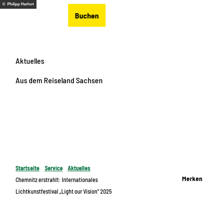
Z
© Philipp Herfort
DE
Buchen
u
Merkzettel
Suche
Menü
m
I
n
Aktuelles
h
a
Aus dem Reiseland Sachsen
l
t
Startseite
Service
Aktuelles
Merken
Chemnitz erstrahlt: Internationales
Lichtkunstfestival „Light our Vision“ 2025