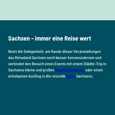
F
I
Y
P
L
a
n
o
i
i
c
s
u
n
n
e
t
T
t
k
b
a
u
e
e
o
g
b
r
d
Sachsen – immer eine Reise wert
o
r
e
e
i
k
a
s
n
Nutzt die Gelegenheit, am Rande dieser Veranstaltungen
m
t
das Reiseland Sachsen noch besser kennenzulernen und
verbindet den Besuch eines Events mit einem Städte-Trip in
Sachsens kleine und großen
Stadtschönheiten
oder einen
erholsamen Ausflug in die reizvolle
Natur
Sachsens.