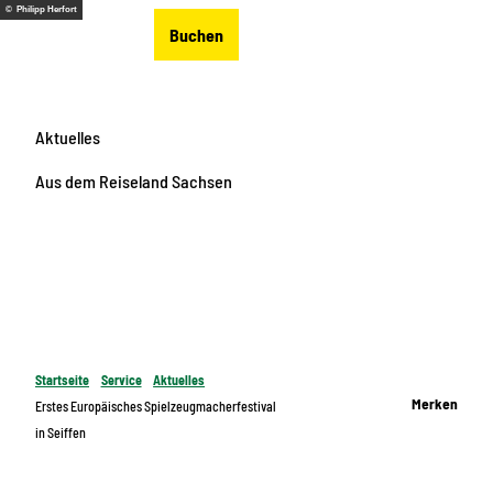
Z
© Philipp Herfort
DE
Buchen
u
Merkzettel
Suche
Menü
m
I
n
Aktuelles
h
a
Aus dem Reiseland Sachsen
l
t
Startseite
Service
Aktuelles
Merken
Erstes Europäisches Spielzeugmacherfestival
in Seiffen