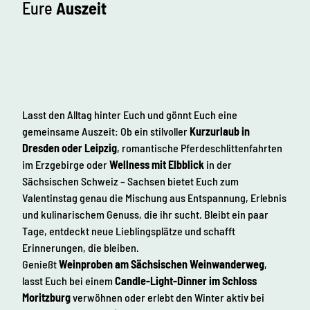
s
Eure
Auszeit
E
&
r
Z
z
w
g
e
e
i
b
s
i
Lasst den Alltag hinter Euch und gönnt Euch eine
a
r
gemeinsame Auszeit: Ob ein stilvoller
Kurzurlaub in
m
g
Dresden oder Leipzig
, romantische Pferdeschlittenfahrten
k
e
im Erzgebirge oder
Wellness mit Elbblick
in der
e
Sächsischen Schweiz – Sachsen bietet Euch zum
i
Valentinstag genau die Mischung aus Entspannung, Erlebnis
t
und kulinarischem Genuss, die ihr sucht. Bleibt ein paar
i
Tage, entdeckt neue Lieblingsplätze und schafft
n
Erinnerungen, die bleiben.
S
Genießt
Weinproben am Sächsischen Weinwanderweg
,
a
lasst Euch bei einem
Candle-Light-Dinner im Schloss
c
Moritzburg
verwöhnen oder erlebt den Winter aktiv bei
h