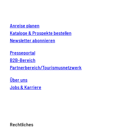
k
a
s
n
m
t
Anreise planen
Kataloge & Prospekte bestellen
Newsletter abonnieren
Presseportal
B2B-Bereich
Partnerbereich/Tourismusnetzwerk
Über uns
Jobs & Karriere
Rechtliches