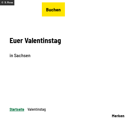
Z
© S. Rose
DE
Buchen
u
Merkzettel
Suche
Menü
m
I
n
Euer Valentinstag
h
a
l
in
Sachsen
t
Startseite
Valentinstag
Merken