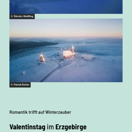
© Dittrich, Weißflog
© Patrick Eichler
Romantik
trifft auf
Winterzauber
Valentinstag
im
Erzgebirge