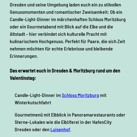
L
Dresden und seine Umgebung laden euch ein zu stilvollen
i
g
e
Genussmomenten und romantischer Zweisamkeit: Ob ein
t
z
i
Candle-Light-Dinner im märchenhaften Schloss Moritzburg
u
p
oder ein Gourmetabend mit Blick auf die Elbe und die
z
z
Altstadt – hier verbindet sich kulturelle Pracht mit
w
i
kulinarischem Hochgenuss. Perfekt für Paare, die sich Zeit
e
g
nehmen möchten für echte Erlebnisse und bleibende
i
z
Erinnerungen.
t
u
z
Das erwartet euch in Dresden & Moritzburg rund um den
w
Valentinstag:
e
i
Candle-Light-Dinner im
Schloss Moritzburg
mit
t
Winterkutschfahrt
Gourmetmenü mit Elbblick in Panoramarestaurants oder
Sterne-Lokalen wie die ElbUferei in der HafenCity
Dresden oder den
Luisenhof
.