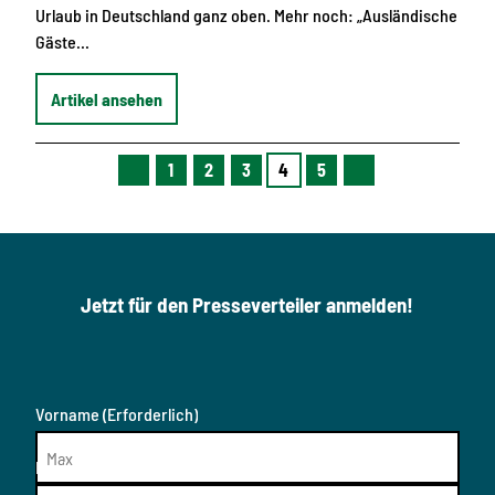
Urlaub in Deutschland ganz oben. Mehr noch: „Ausländische
Gäste…
Artikel ansehen
1
2
3
4
5
V
N
o
ä
r
c
h
h
e
s
r
t
i
e
Jetzt für den Presseverteiler anmelden!
g
S
e
e
S
i
e
t
i
e
t
e
Vorname
(Erforderlich)
Nachname
(Erforderlich)