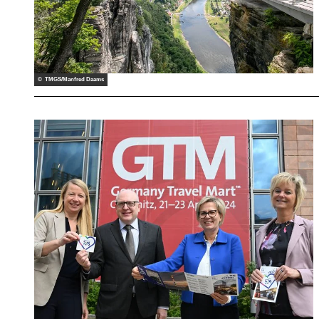
© TMGS/Manfred Daams