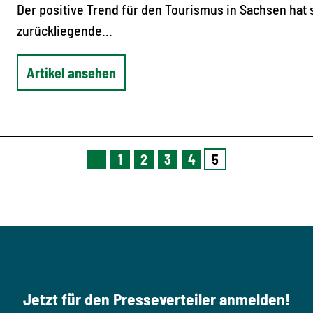
Der positive Trend für den Tourismus in Sachsen hat 
zurückliegende…
Artikel ansehen
1
2
3
4
5
V
o
r
h
e
r
i
g
e
S
Jetzt für den Presseverteiler anmelden!
e