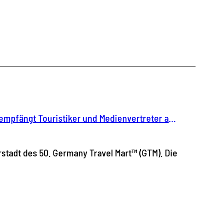
Countdown zum 50. Germany Travel Mart™: Chemnitz empfängt Touristiker und Medienvertreter aus aller Welt
rstadt des 50. Germany Travel Mart™ (GTM). Die