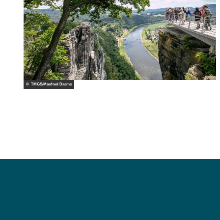
© TMGS/Manfred Daams