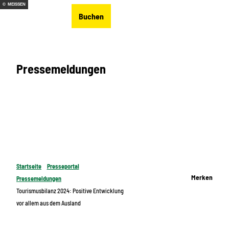
Z
© MEISSEN
DE
Buchen
u
Merkzettel
Suche
Menü
m
I
n
Pressemeldungen
h
a
l
t
Startseite
Presseportal
Merken
Pressemeldungen
Tourismusbilanz 2024: Positive Entwicklung
vor allem aus dem Ausland