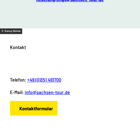
© Kenny Scholz
Kontakt
Telefon:
+49 (0)351 491700
E-Mail:
info@sachsen-tour.de
Kontaktformular
F
I
Y
P
L
a
n
o
i
i
c
s
u
n
n