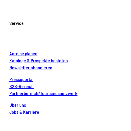
e
t
T
t
k
b
a
u
e
e
o
g
b
r
d
Service
o
r
e
e
i
k
a
s
n
m
t
Anreise planen
Kataloge & Prospekte bestellen
Newsletter abonnieren
Presseportal
B2B-Bereich
Partnerbereich/Tourismusnetzwerk
Über uns
Jobs & Karriere