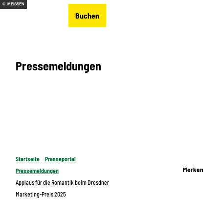
Z
© MEISSEN
DE
Buchen
u
Merkzettel
Suche
Menü
m
I
n
Pressemeldungen
h
a
l
t
Startseite
Presseportal
Merken
Pressemeldungen
Applaus für die Romantik beim Dresdner
Marketing-Preis 2025