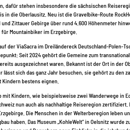
n, dafür stehen insbesondere die sächsischen Reiseregi
 in die Oberlausitz. Neu ist die Gravelbike-Route RockHe
d und Zittauer Gebirge über rund 4.600 Höhenmeter hinw
 für Mountainbiker im Erzgebirge.
 auf der ViaSacra im Dreiländereck Deutschland-Polen-T
öhepunkt: Seit 2024 gehört die Gemeine zum transnation
eits ausgezeichnet waren. Bekannt ist der Ort in der Obe
 lässt sich das ganz Jahr besuchen, sie gehört zu den za
t Kindern bestens eignen.
b mit Kindern, wie beispielsweise zwei Wanderwege in E
hweiz nun auch als nachhaltige Reiseregion zertifiziert.
Erzgebirge. Die Menschen in der Welterberegion leben un
rgbau haben. Das Museum „KohleWelt“ in Oelsnitz wurde