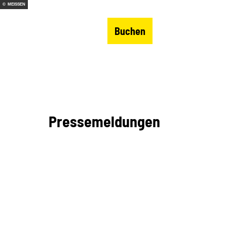
Z
© MEISSEN
sse
B2B-Bereich
u
DE
Buchen
Merkzettel
Suche
Menü
m
I
n
h
a
l
Pressemeldungen
t