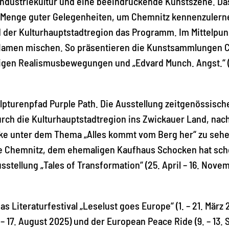
Industriekultur und eine beeindruckende Kunstszene. Das
e Menge guter Gelegenheiten, um Chemnitz kennenzuler
 der Kulturhauptstadtregion das Programm. Im Mittelpunk
 Namen mischen. So präsentieren die Kunstsammlungen 
lfältigen Realismusbewegungen und „Edvard Munch. Angst.“
lpturenpfad Purple Path. Die Ausstellung zeitgenössisch
urch die Kulturhauptstadtregion ins Zwickauer Land, nac
erke unter dem Thema „Alles kommt vom Berg her“ zu sehe
 Chemnitz, dem ehemaligen Kaufhaus Schocken hat schon 
stellung „Tales of Transformation“ (25. April – 16. Nov
Literaturfestival „Leselust goes Europe“ (1. – 21. März 2
 – 17. August 2025) und der European Peace Ride (9. – 13.