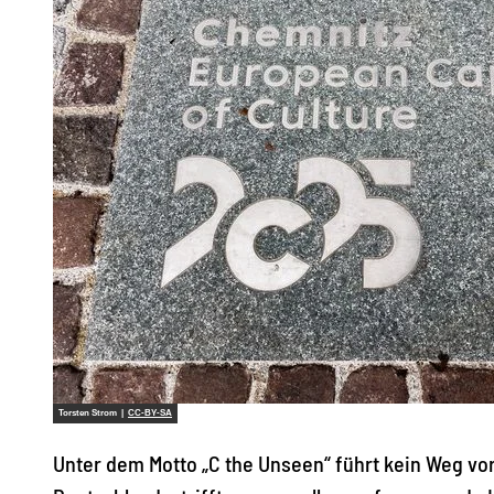
Torsten Strom |
CC-BY-SA
Unter dem Motto „C the Unseen“ führt kein Weg vor