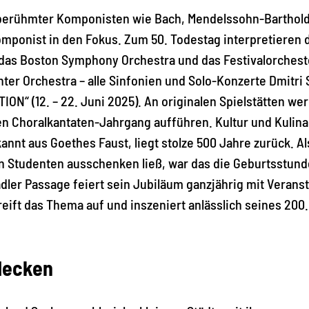
n berühmter Komponisten wie Bach, Mendelssohn-Barthol
er Komponist in den Fokus. Zum 50. Todestag interpretier
as Boston Symphony Orchestra und das Festivalorcheste
r Orchestra – alle Sinfonien und Solo-Konzerte Dmitri 
ON“ (12. – 22. Juni 2025). An originalen Spielstätten w
en Choralkantaten-Jahrgang aufführen. Kultur und Kulina
nnt aus Goethes Faust, liegt stolze 500 Jahre zurück. A
n Studenten ausschenken ließ, war das die Geburtsstunde
dler Passage feiert sein Jubiläum ganzjährig mit Verans
greift das Thema auf und inszeniert anlässlich seines 20
decken