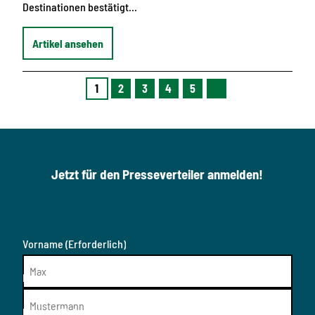
Destinationen bestätigt…
Artikel ansehen
1
2
3
4
5
N
ä
c
h
s
t
e
Jetzt für den Presseverteiler anmelden!
S
e
i
t
e
Vorname
(Erforderlich)
Nachname
(Erforderlich)
Medium
(Erforderlich)