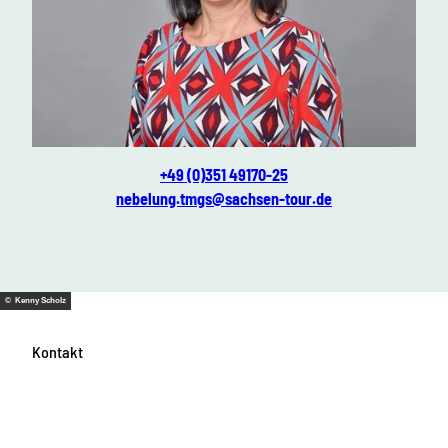
Ines Nebelung
+49 (0)351 49170-25
nebelung.tmgs@sachsen-tour.de
© Kenny Scholz
Kontakt