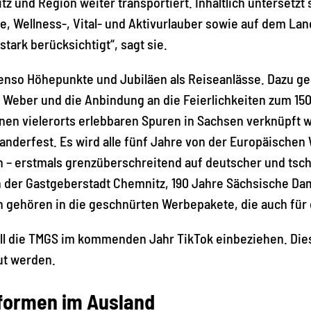
z und Region weiter transportiert. Inhaltlich untersetzt
e, Wellness-, Vital- und Aktivurlauber sowie auf dem La
tark berücksichtigt“, sagt sie.
enso Höhepunkte und Jubiläen als Reiseanlässe. Dazu geh
 Weber und die Anbindung an die Feierlichkeiten zum 150
en vielerorts erlebbaren Spuren in Sachsen verknüpft we
erfest. Es wird alle fünf Jahre von der Europäischen 
 – erstmals grenzüberschreitend auf deutscher und tsch
li in der Gastgeberstadt Chemnitz, 190 Jahre Sächsische 
 gehören in die geschnürten Werbepakete, die auch für
l die TMGS im kommenden Jahr TikTok einbeziehen. Diese
aut werden.
eformen im Ausland