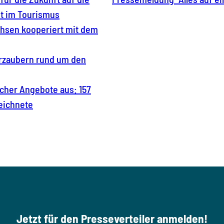
it im Tourismus
chsen kooperiert mit dem
erzaubern rund um den
icher Angebote aus: 157
zeichnete
Jetzt für den Presseverteiler anmelden!