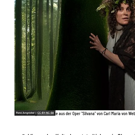
Das Foto zeigt eine Szene aus der Oper "Silvana" von Carl Maria von We
René Jungnickel |
CC-BY-NC-SA