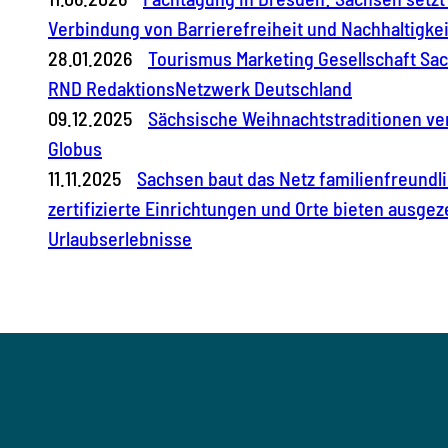
Verbindung von Barrierefreiheit und Nachhaltigke
28.01.2026
Tourismus Marketing Gesellschaft Sa
RND RedaktionsNetzwerk Deutschland
09.12.2025
Sächsische Weihnachtstraditionen v
Globus
11.11.2025
Sachsen baut das Netz familienfreundl
zertifizierte Einrichtungen und Orte bieten ausge
Urlaubserlebnisse