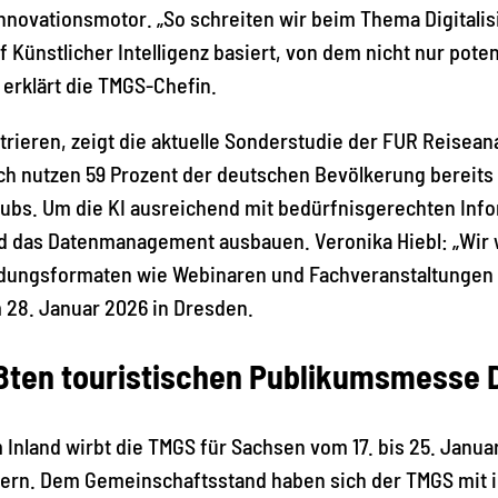
Innovationsmotor. „So schreiten wir beim Thema Digitali
Künstlicher Intelligenz basiert, von dem nicht nur poten
 erklärt die TMGS-Chefin.
trieren, zeigt die aktuelle Sonderstudie der FUR Reiseana
ch nutzen 59 Prozent der deutschen Bevölkerung bereits
laubs. Um die KI ausreichend mit bedürfnisgerechten Inf
d das Datenmanagement ausbauen. Veronika Hiebl: „Wir w
dungsformaten wie Webinaren und Fachveranstaltungen u
m 28. Januar 2026 in Dresden.
ßten touristischen Publikumsmesse 
 Inland wirbt die TMGS für Sachsen vom 17. bis 25. Janua
ern. Dem Gemeinschaftsstand haben sich der TMGS mit ih