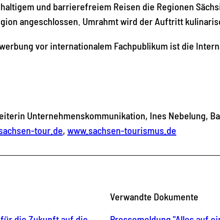
chhaltigem und barrierefreiem Reisen die Regionen Sächs
egion angeschlossen. Umrahmt wird der Auftritt kulinari
rbung vor internationalem Fachpublikum ist die Internat
iterin Unternehmenskommunikation, Ines Nebelung, Bautz
achsen-tour.de
,
www.sachsen-tourismus.de
Verwandte Dokumente
für die Zukunft auf die
Pressemeldung "Alles auf ei