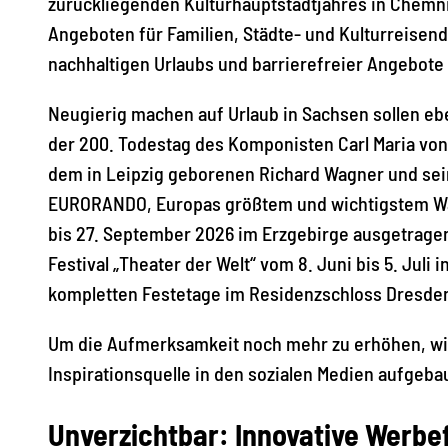
zurückliegenden Kulturhauptstadtjahres in Chemnit
Angeboten für Familien, Städte- und Kulturreisend
nachhaltigen Urlaubs und barrierefreier Angebote s
Neugierig machen auf Urlaub in Sachsen sollen eb
der 200. Todestag des Komponisten Carl Maria von
dem in Leipzig geborenen Richard Wagner und sein
EURORANDO, Europas größtem und wichtigstem Wand
bis 27. September 2026 im Erzgebirge ausgetragen
Festival „Theater der Welt“ vom 8. Juni bis 5. Ju
kompletten Festetage im Residenzschloss Dresden
Um die Aufmerksamkeit noch mehr zu erhöhen, wil
Inspirationsquelle in den sozialen Medien aufgeb
Unverzichtbar: Innovative Werb