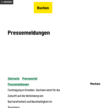
Z
© MEISSEN
DE
Buchen
u
Merkzettel
Suche
Menü
m
I
n
Pressemeldungen
h
a
l
t
Startseite
Presseportal
Merken
Pressemeldungen
Fachtagung in Dresden: Sachsen setzt für die
Zukunft auf die Verbindung von
Barrierefreiheit und Nachhaltigkeit im
Tourismus