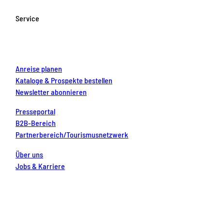
b
a
u
e
e
o
g
b
r
d
Service
o
r
e
e
i
k
a
s
n
m
t
Anreise planen
Kataloge & Prospekte bestellen
Newsletter abonnieren
Presseportal
B2B-Bereich
Partnerbereich/Tourismusnetzwerk
Über uns
Jobs & Karriere