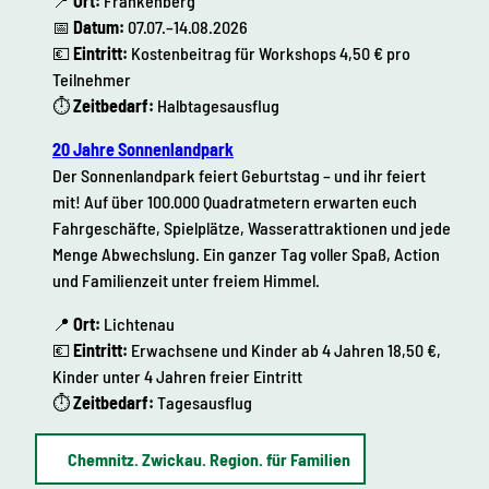
📍
Ort:
Frankenberg
📅
Datum:
07.07.–14.08.2026
💶
Eintritt:
Kostenbeitrag für Workshops 4,50 € pro
Teilnehmer
⏱
Zeitbedarf:
Halbtagesausflug
20 Jahre Sonnenlandpark
Der Sonnenlandpark feiert Geburtstag – und ihr feiert
mit! Auf über 100.000 Quadratmetern erwarten euch
Fahrgeschäfte, Spielplätze, Wasserattraktionen und jede
Menge Abwechslung. Ein ganzer Tag voller Spaß, Action
und Familienzeit unter freiem Himmel.
📍
Ort:
Lichtenau
💶
Eintritt:
Erwachsene und Kinder ab 4 Jahren 18,50 €,
Kinder unter 4 Jahren freier Eintritt
⏱
Zeitbedarf:
Tagesausflug
Chemnitz. Zwickau. Region. für Familien