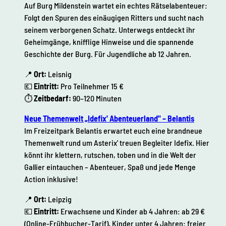
Auf Burg Mildenstein wartet ein echtes Rätselabenteuer:
Folgt den Spuren des einäugigen Ritters und sucht nach
seinem verborgenen Schatz. Unterwegs entdeckt ihr
Geheimgänge, knifflige Hinweise und die spannende
Geschichte der Burg. Für Jugendliche ab 12 Jahren.
📍
Ort:
Leisnig
💶
Eintritt:
Pro Teilnehmer 15 €
⏱
Zeitbedarf:
90–120 Minuten
Neue Themenwelt „Idefix' Abenteuerland" – Belantis
Im Freizeitpark Belantis erwartet euch eine brandneue
Themenwelt rund um Asterix' treuen Begleiter Idefix. Hier
könnt ihr klettern, rutschen, toben und in die Welt der
Gallier eintauchen – Abenteuer, Spaß und jede Menge
Action inklusive!
📍
Ort:
Leipzig
💶
Eintritt:
Erwachsene und Kinder ab 4 Jahren: ab 29 €
(Online-Frühbucher-Tarif), Kinder unter 4 Jahren: freier