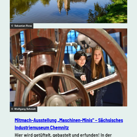
© Sebastian Rose
© Wolfgang Schmidt
Mitmach-Ausstellung „Maschinen-Minis" – Sächsisches
Industriemuseum Chemnitz
Hier wird getüftelt, gebastelt und erfunden! In der