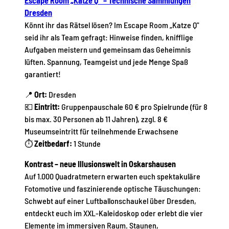
Escape Room „Katze Q" – Technische Sammlungen
Dresden
Könnt ihr das Rätsel lösen? Im Escape Room „Katze Q"
seid ihr als Team gefragt: Hinweise finden, knifflige
Aufgaben meistern und gemeinsam das Geheimnis
lüften. Spannung, Teamgeist und jede Menge Spaß
garantiert!
📍
Ort:
Dresden
💶
Eintritt:
Gruppenpauschale 60 € pro Spielrunde (für 8
bis max. 30 Personen ab 11 Jahren), zzgl. 8 €
Museumseintritt für teilnehmende Erwachsene
⏱
Zeitbedarf:
1 Stunde
Kontrast – neue Illusionswelt in Oskarshausen
Auf 1.000 Quadratmetern erwarten euch spektakuläre
Fotomotive und faszinierende optische Täuschungen:
Schwebt auf einer Luftballonschaukel über Dresden,
entdeckt euch im XXL-Kaleidoskop oder erlebt die vier
Elemente im immersiven Raum. Staunen,