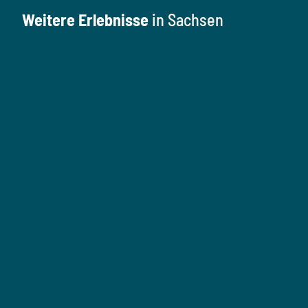
Weitere Erlebnisse
in Sachsen
K
u
l
M