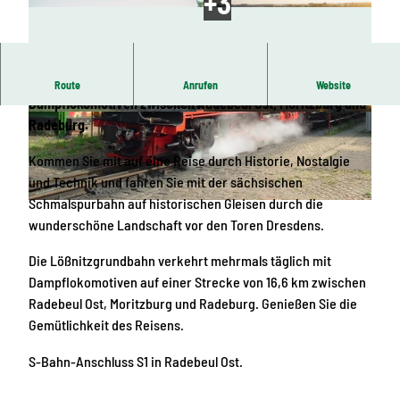
Die Lößnitzgrundbahn verkehrt mehrmals täglich mit
Route
Anrufen
Website
Dampflokomotiven zwischen Radebeul Ost, Moritzburg und
© Sebastian Weingart, wunderwaldphoto | KI-
© Sebastian Weingart-wunderwaldpho | KI-op
Radeburg.
optimiert
timiert
Kommen Sie mit auf eine Reise durch Historie, Nostalgie
und Technik und fahren Sie mit der sächsischen
Schmalspurbahn auf historischen Gleisen durch die
© Andreas Klipphahn
wunderschöne Landschaft vor den Toren Dresdens.
Die Lößnitzgrundbahn verkehrt mehrmals täglich mit
Dampflokomotiven auf einer Strecke von 16,6 km zwischen
Radebeul Ost, Moritzburg und Radeburg. Genießen Sie die
Gemütlichkeit des Reisens.
S-Bahn-Anschluss S1 in Radebeul Ost.