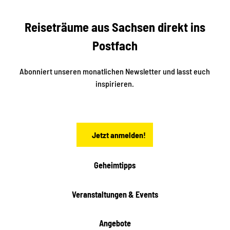
s
r
S
n
Reiseträume aus Sachsen direkt ins
d
t
e
a
Postfach
K
d
l
e
t
i
Abonniert unseren monatlichen Newsletter und lasst euch
s
n
inspirieren.
c
s
t
h
ä
ö
d
n
t
Jetzt anmelden!
e
h
e
i
Geheimtipps
t
e
Veranstaltungen & Events
n
Angebote