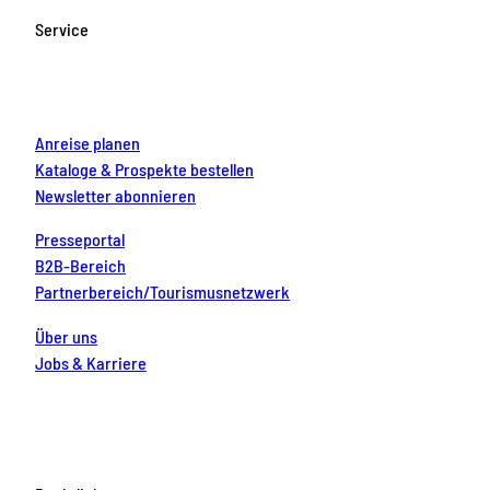
o
g
b
r
d
Service
o
r
e
e
i
k
a
s
n
m
t
Anreise planen
Kataloge & Prospekte bestellen
Newsletter abonnieren
Presseportal
B2B-Bereich
Partnerbereich/Tourismusnetzwerk
Über uns
Jobs & Karriere