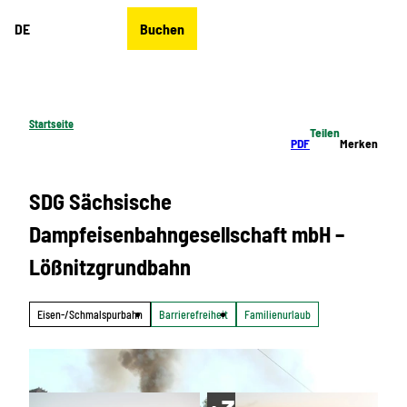
Z
DE
Buchen
u
Merkzettel
Suche
Menü
m
I
n
h
Startseite
Teilen
a
PDF
Merken
l
t
SDG Sächsische
Dampfeisenbahngesellschaft mbH –
Lößnitzgrundbahn
Eisen-/Schmalspurbahn
Barrierefreiheit
Familienurlaub