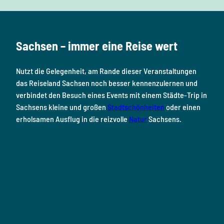
c
s
u
n
n
e
t
T
t
k
b
a
u
e
e
o
g
b
r
d
Sachsen – immer eine Reise wert
o
r
e
e
i
k
a
s
n
Nutzt die Gelegenheit, am Rande dieser Veranstaltungen
m
t
das Reiseland Sachsen noch besser kennenzulernen und
verbindet den Besuch eines Events mit einem Städte-Trip in
Sachsens kleine und großen
Stadtschönheiten
oder einen
erholsamen Ausflug in die reizvolle
Natur
Sachsens.