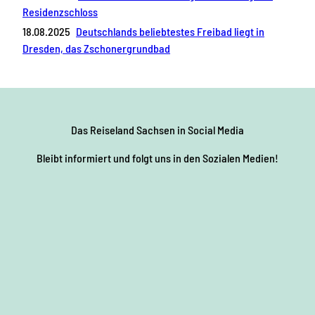
Residenzschloss
18.08.2025
Deutschlands beliebtestes Freibad liegt in
Dresden, das Zschonergrundbad
Das Reiseland Sachsen
in Social Media
Bleibt informiert und folgt uns in den Sozialen Medien!
F
I
Y
P
L
a
n
o
i
i