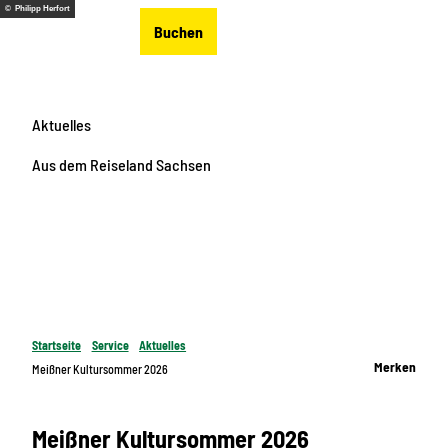
Z
© Philipp Herfort
DE
Buchen
u
Merkzettel
Suche
Menü
m
I
n
Aktuelles
h
a
Aus dem Reiseland Sachsen
l
t
Startseite
Service
Aktuelles
Merken
Meißner Kultursommer 2026
Meißner Kultursommer 2026