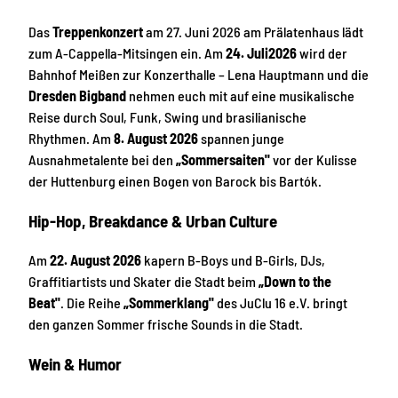
Das
Treppenkonzert
am 27. Juni 2026 am Prälatenhaus lädt
zum A-Cappella-Mitsingen ein. Am
24. Juli
2026
wird der
Bahnhof Meißen zur Konzerthalle – Lena Hauptmann und die
Dresden Bigband
nehmen euch mit auf eine musikalische
Reise durch Soul, Funk, Swing und brasilianische
Rhythmen. Am
8. August 2026
spannen junge
Ausnahmetalente bei den
„Sommersaiten"
vor der Kulisse
der Huttenburg einen Bogen von Barock bis Bartók.
Hip-Hop, Breakdance & Urban Culture
Am
22. August 2026
kapern B-Boys und B-Girls, DJs,
Graffitiartists und Skater die Stadt beim
„Down to the
Beat"
. Die Reihe
„Sommerklang"
des JuClu 16 e.V. bringt
den ganzen Sommer frische Sounds in die Stadt.
Wein & Humor